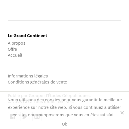
Le Grand Continent
À propos
Offre
Accueil
Informations légales
Conditions générales de vente
Publié par Groupe d'Études Géopolitiques.
Nous utilisons des cookies pour vous garantir la meilleure
© 2026 GEG. Tous droits réservés.
expérience sur notre site web. Si vous continuez à utiliser
ce site, nous supposerons que vous en êtes satisfait.
Ok