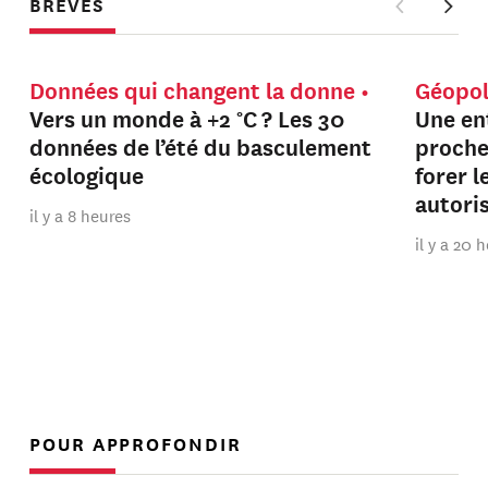
BRÈVES
Données qui changent la donne
Géopol
Vers un monde à +2 °C ? Les 30
Une en
données de l’été du basculement
proche
écologique
forer 
autori
il y a 8 heures
il y a 20 
POUR APPROFONDIR