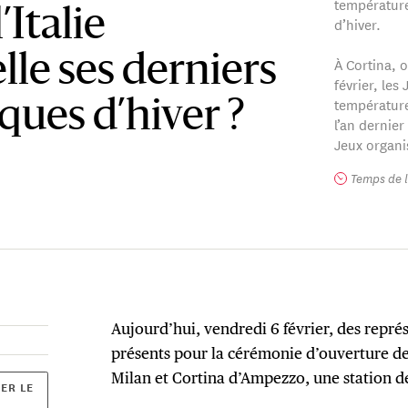
température
’Italie
d’hiver.
elle ses derniers
À Cortina, 
février, les
température
ques d’hiver ?
l’an dernier
Jeux organi
Temps de l
Aujourd’hui, vendredi 6 février, des repré
présents pour la cérémonie d’ouverture de
Milan et Cortina d’Ampezzo, une station d
ER LE