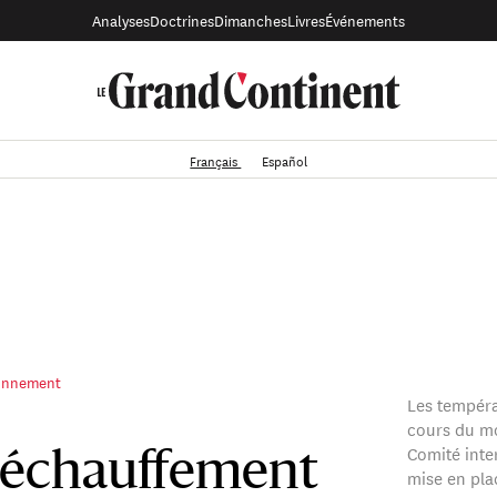
Analyses
Doctrines
Dimanches
Livres
Événements
Français
Español
ronnement
Les tempéra
cours du mo
Comité inte
réchauffement
mise en pla