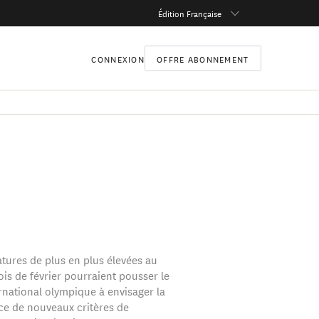
Édition Française
CONNEXION
OFFRE ABONNEMENT
tures de plus en plus élevées au
is de février pourraient pousser le
rnational olympique à envisager la
ce de nouveaux critères de