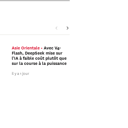
Asie Orientale
Avec V4-
Méditerranée
Les rés
Flash, DeepSeek mise sur
sociaux ont-ils organisé
l’IA à faible coût plutôt que
ruée vers Ceuta ?
sur la course à la puissance
il y a 2 jours
il y a 1 jour