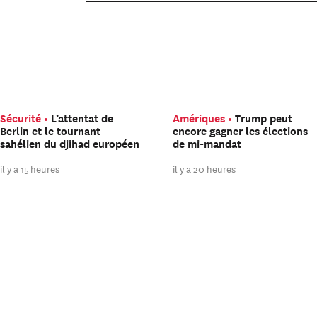
Sécurité
L’attentat de
Amériques
Trump peut
Berlin et le tournant
encore gagner les élections
sahélien du djihad européen
de mi-mandat
il y a 15 heures
il y a 20 heures