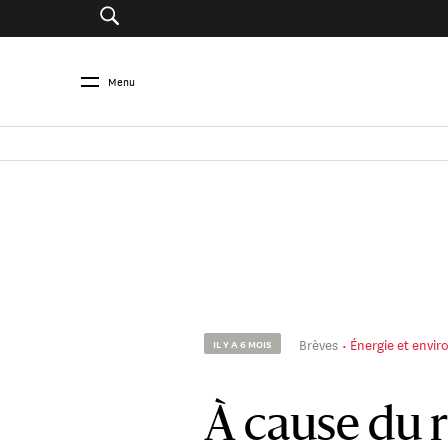
Menu
Brèves
Énergie et envi
IL Y A 6 MOIS
À cause du 