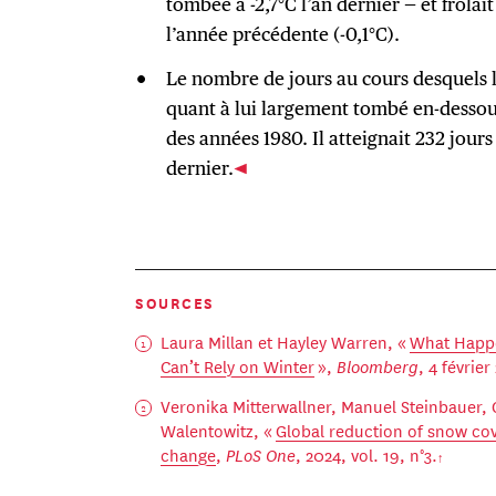
tombée à -2,7°C l’an dernier — et frôlai
l’année précédente (-0,1°C).
Le nombre de jours au cours desquels l
quant à lui largement tombé en-dessous
des années 1980. Il atteignait 232 jours
dernier.
SOURCES
Laura Millan et Hayley Warren, «
What Happe
Can’t Rely on Winter
»,
Bloomberg
, 4 février
Veronika Mitterwallner, Manuel Steinbauer,
Walentowitz, «
Global reduction of snow cov
change
,
PLoS One
, 2024, vol. 19, n°3.