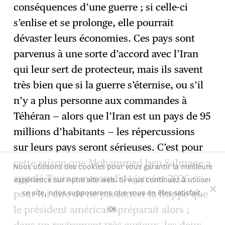
conséquences d’une guerre ; si celle-ci
s’enlise et se prolonge, elle pourrait
dévaster leurs économies. Ces pays sont
parvenus à une sorte d’accord avec l’Iran
qui leur sert de protecteur, mais ils savent
très bien que si la guerre s’éternise, ou s’il
n’y a plus personne aux commandes à
Téhéran — alors que l’Iran est un pays de 95
millions d’habitants — les répercussions
sur leurs pays seront sérieuses. C’est pour
cette raison que Mohammed ben Salmane a
Nous utilisons des cookies pour vous garantir la meilleure
appelé Trump mercredi 14 janvier 2026
expérience sur notre site web. Si vous continuez à utiliser
ce site, nous supposerons que vous en êtes satisfait.
pour lui dire de ne pas lancer la frappe que
Ok
le président américain préparait alors ;