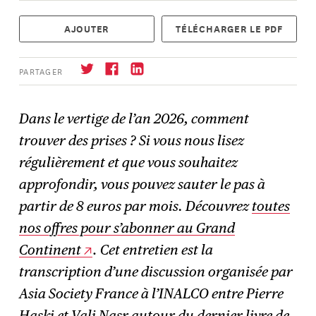
AJOUTER
TÉLÉCHARGER LE PDF
PARTAGER
Dans le vertige de l’an 2026, comment
trouver des prises ? Si vous nous lisez
S'abonner
→
régulièrement et que vous souhaitez
approfondir, vous pouvez sauter le pas à
partir de 8 euros par mois. Découvrez
toutes
nos offres pour s’abonner au Grand
Continent
.
Cet entretien est la
transcription d’une discussion organisée par
Asia Society France à l’INALCO entre Pierre
Haski et Vali Nasr autour du dernier livre de