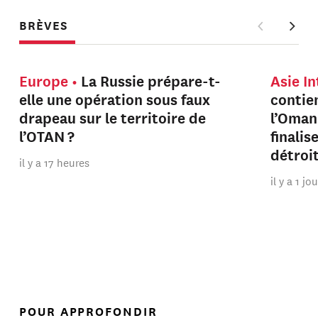
BRÈVES
Europe
La Russie prépare-t-
Asie I
elle une opération sous faux
contien
drapeau sur le territoire de
l’Oman
l’OTAN ?
finalis
détroi
il y a 17 heures
il y a 1 jo
POUR APPROFONDIR