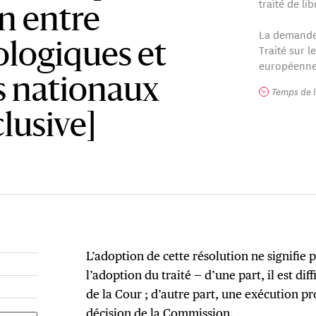
traité de li
n entre
La demande d
ologiques et
Traité sur 
européenne 
s nationaux
Temps de l
lusive]
L’adoption de cette résolution ne signifie
l’adoption du traité — d’une part, il est dif
de la Cour ; d’autre part, une exécution pr
décision de la Commission.