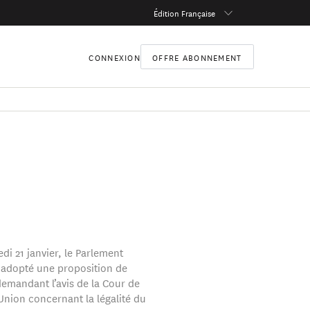
Édition Française
CONNEXION
OFFRE ABONNEMENT
di 21 janvier, le Parlement
adopté une proposition de
demandant l’avis de la Cour de
’Union concernant la légalité du