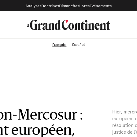
Analyses
Doctrines
Dimanches
Livres
Événements
Français
Español
Hier, mercre
on-Mercosur :
européen a 
résolution 
t européen,
justice de l