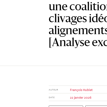
une coalitio
clivages idé
alignement
[Analyse exc
François Hublet
AUTEUR
22 janvier 2026
DATE