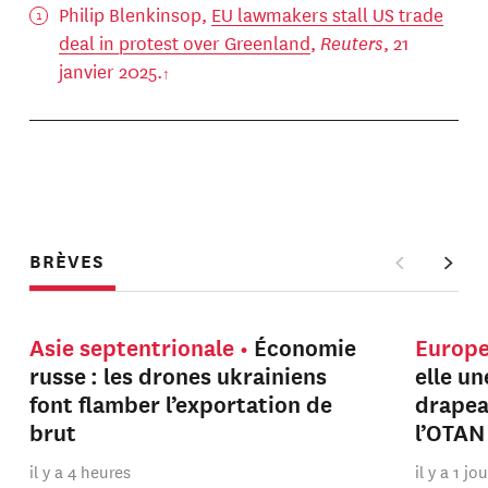
Philip Blenkinsop,
EU lawmakers stall US trade
deal in protest over Greenland
,
Reuters
, 21
janvier 2025.
BRÈVES
Asie septentrionale
Économie
Europ
russe : les drones ukrainiens
elle u
font flamber l’exportation de
drapeau
brut
l’OTAN
il y a 4 heures
il y a 1 jo