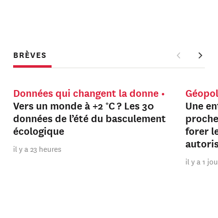
BRÈVES
Données qui changent la donne
Géopol
Vers un monde à +2 °C ? Les 30
Une en
données de l’été du basculement
proche
écologique
forer 
autori
il y a 23 heures
il y a 1 jo