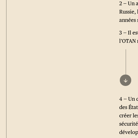
2 — Un 
Russie,
années 
3 — Il e
l’OTAN 
↓
4 — Un 
des État
créer le
sécurité
dévelop