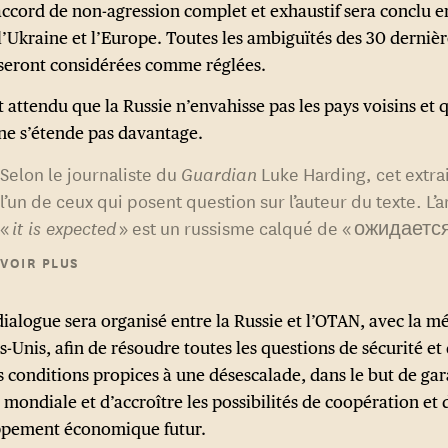
accord de non-agression complet et exhaustif sera conclu e
 l’Ukraine et l’Europe. Toutes les ambiguïtés des 30 derniè
seront considérées comme réglées.
st attendu que la Russie n’envahisse pas les pays voisins et 
ne s’étende pas davantage.
Selon le journaliste du
Guardian
Luke Harding, cet extrai
l’un de ceux qui posent question sur l’auteur du texte. L’a
«
it is expected
» est un russisme calqué de « ожидается
laissant à penser que certaines parties du plan pourraie
VOIR PLUS
été directement traduites du russe.
dialogue sera organisé entre la Russie et l’OTAN, avec la m
s-Unis, afin de résoudre toutes les questions de sécurité et
s conditions propices à une désescalade, dans le but de gar
 mondiale et d’accroître les possibilités de coopération et 
pement économique futur.