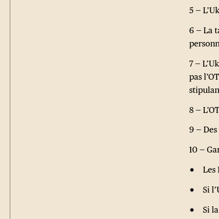
5 — L’Uk
6 — La 
personn
7 — L’Uk
pas l’O
stipulan
8 — L’O
9 — Des
10 — Ga
Les 
Si l
Si l