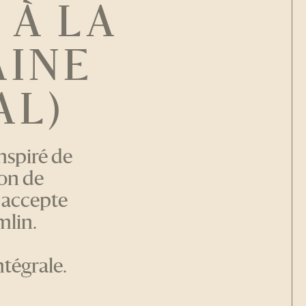
 À LA
AINE
AL)
nspiré de
ion de
 accepte
mlin.
ntégrale.