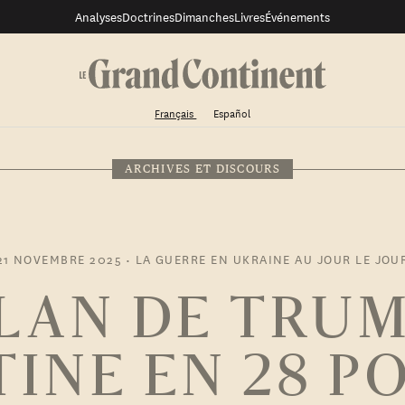
Analyses
Doctrines
Dimanches
Livres
Événements
Français
Español
ARCHIVES ET DISCOURS
21 NOVEMBRE 2025
•
LA GUERRE EN UKRAINE AU JOUR LE JOU
PLAN DE TRUM
INE EN 28 P