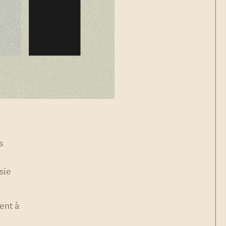
s
sie
ent à