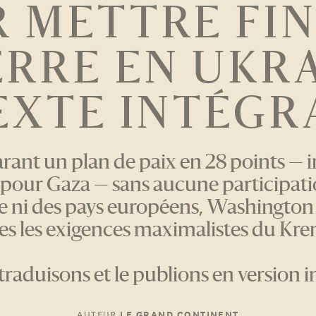
 METTRE FIN
RRE EN UKR
EXTE INTÉGR
rant un plan de paix en 28 points — i
 pour Gaza — sans aucune participat
ne ni des pays européens, Washington
es les exigences maximalistes du Kre
traduisons et le publions en version i
AUTEUR
LE GRAND CONTINENT