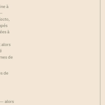
ine à
 —
facto
,
cupés
iées à
 alors
sé
imes de
es de
 — alors