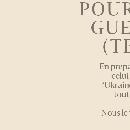
POUR
GUE
(T
En prépa
celui
l’Ukrai
tout
Nous le 