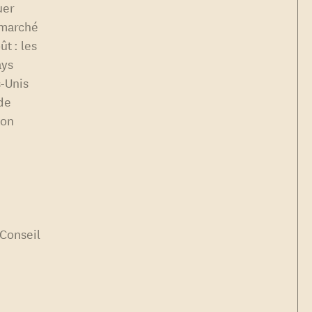
uer
n marché
t : les
ays
s-Unis
 de
ton
 Conseil