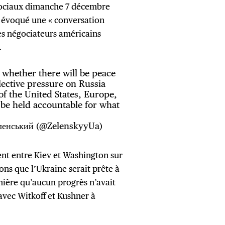
 sociaux dimanche 7 décembre
 a évoqué une « conversation
les négociateurs américains
.
 whether there will be peace
lective pressure on Russia
of the United States, Europe,
 be held accountable for what
ленський (@ZelenskyyUa)
ent entre Kiev et Washington sur
ions que l’Ukraine serait prête à
rnière qu’aucun progrès n’avait
 avec Witkoff et Kushner à