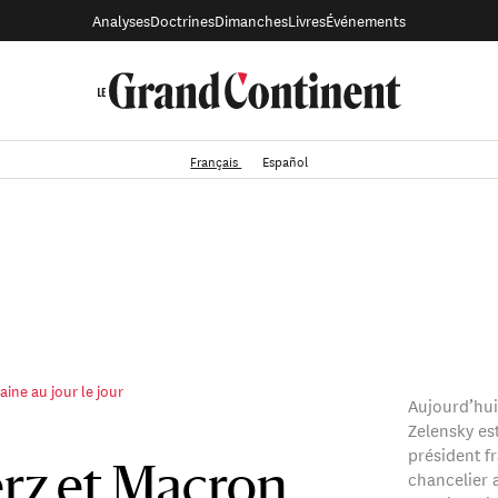
Analyses
Doctrines
Dimanches
Livres
Événements
Français
Español
aine au jour le jour
Aujourd’hui
Zelensky est
président f
chancelier 
rz et Macron