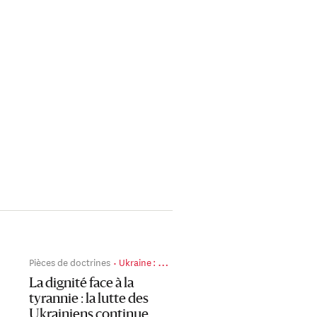
il y a 2 jours
Pièces de doctrines
Ukraine : portrait d’un pays déchiré – qui résiste
La dignité face à la
tyrannie : la lutte des
Ukrainiens continue