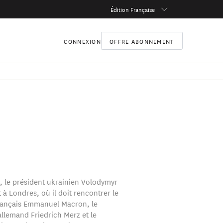
Édition Française
CONNEXION
OFFRE ABONNEMENT
, le président ukrainien Volodymyr
 à Londres, où il doit rencontrer le
rançais Emmanuel Macron, le
allemand Friedrich Merz et le