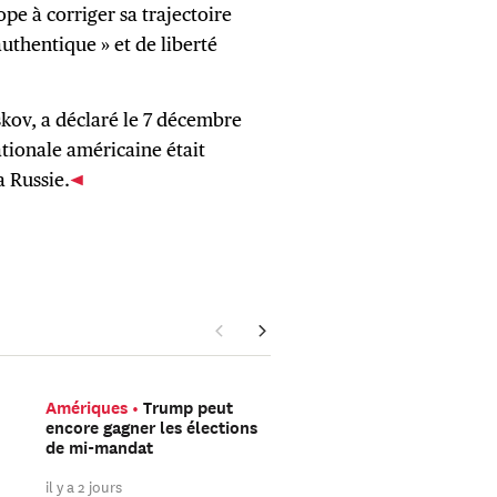
ope à corriger sa trajectoire
uthentique » et de liberté
kov, a déclaré le 7 décembre
ationale américaine était
a Russie.
Amériques
Trump peut
Asie Orientale
Avec V
encore gagner les élections
Flash, DeepSeek mise s
de mi-mandat
l’IA à faible coût plutô
sur la course à la puis
il y a 2 jours