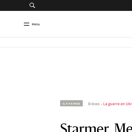
Menu
Brèves
La guerre en Ukr
IL Y A 8 MOIS
Starmer, Me