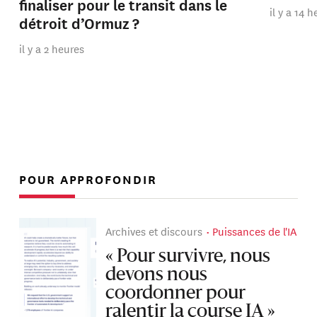
finaliser pour le transit dans le
il y a 14 
détroit d’Ormuz ?
il y a 2 heures
POUR APPROFONDIR
Archives et discours
Puissances de l'IA
« Pour survivre, nous
devons nous
coordonner pour
ralentir la course IA »