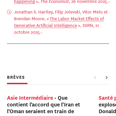
happening
»,
The Economist
, 26 novembre 2025.
Jonathan S. Hartley, Filip Jolevski, Vitor Melo et
Brendan Moore, «
The Labor Market Effects of
Generative Artificial Intelligence
», SSRN, 21
octobre 2025.
BRÈVES
Asie Intermédiaire
Que
Santé 
contient l’accord que l’Iran et
explos
l’Oman seraient en train de
Donal