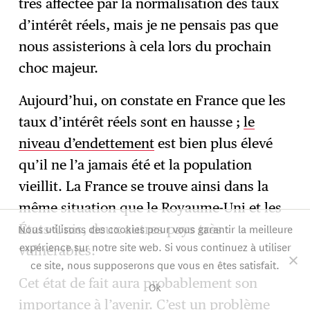
très affectée par la normalisation des taux
d’intérêt réels, mais je ne pensais pas que
nous assisterions à cela lors du prochain
choc majeur.
Aujourd’hui, on constate en France que les
taux d’intérêt réels sont en hausse ;
le
niveau d’endettement
est bien plus élevé
qu’il ne l’a jamais été et la population
vieillit. La France se trouve ainsi dans la
même situation que le Royaume-Uni et les
Nous utilisons des cookies pour vous garantir la meilleure
États-Unis, deux autres pays très
expérience sur notre site web. Si vous continuez à utiliser
vulnérables.
ce site, nous supposerons que vous en êtes satisfait.
Cet état de fait aura probablement son
Ok
importance à l’avenir. C’est un problème