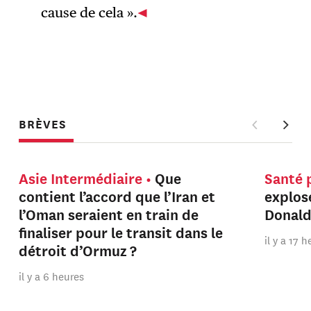
cause de cela ».
BRÈVES
Asie Intermédiaire
Que
Santé 
contient l’accord que l’Iran et
explos
l’Oman seraient en train de
Donal
finaliser pour le transit dans le
il y a 17 
détroit d’Ormuz ?
il y a 6 heures