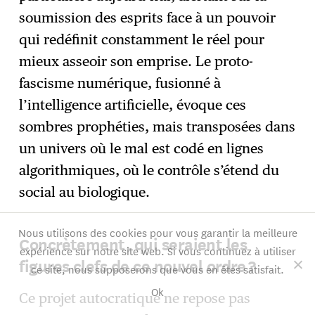
soumission des esprits face à un pouvoir
qui redéfinit constamment le réel pour
mieux asseoir son emprise. Le proto-
fascisme numérique, fusionné à
l’intelligence artificielle, évoque ces
sombres prophéties, mais transposées dans
un univers où le mal est codé en lignes
algorithmiques, où le contrôle s’étend du
social au biologique.
Nous utilisons des cookies pour vous garantir la meilleure
Concrètement, qui seraient les
expérience sur notre site web. Si vous continuez à utiliser
figures clefs de ce nouvel ordre ?
ce site, nous supposerons que vous en êtes satisfait.
Ok
Ce projet autocratique ne repose pas