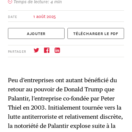
Temps de lecture: 4 min
1 août 2025
DATE
AJOUTER
TÉLÉCHARGER LE PDF
PARTAGER
Peu d’entreprises ont autant bénéficié du
S'abonner
→
retour au pouvoir de Donald Trump que
Palantir, l’entreprise co-fondée par Peter
Thiel en 2003. Initialement tournée vers la
lutte antiterroriste et relativement discrète,
la notoriété de Palantir explose suite à la