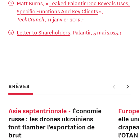
Matt Burns, «
Leaked Palantir Doc Reveals Uses,
Specific Functions And Key Clients
»,
TechCrunch
, 11 janvier 2015.
Letter to Shareholders
, Palantir, 5 mai 2025.
BRÈVES
Asie septentrionale
Économie
Europ
russe : les drones ukrainiens
elle u
font flamber l’exportation de
drapeau
brut
l’OTAN