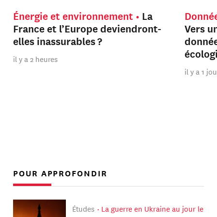
Énergie et environnement
La
Donnée
France et l’Europe deviendront-
Vers u
elles inassurables ?
donnée
écolog
il y a 2 heures
il y a 1 jo
POUR APPROFONDIR
Études
La guerre en Ukraine au jour le