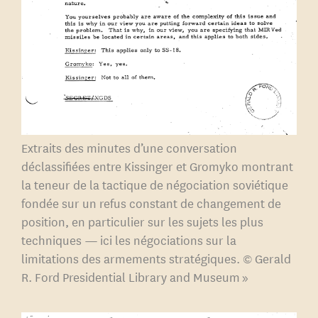
la période précédente une
compréhension du mode de
pensée de l’autre. Il s’agit en
effet, le plus souvent, non pas
d’aller sur le terrain de la
partie adverse mais de
camper sur ses positions et de
Extraits des minutes d’une conversation
forcer le camp adverse à venir
déclassifiées entre Kissinger et Gromyko montrant
la teneur de la tactique de négociation soviétique
à soi. Dans les circonstances
fondée sur un refus constant de changement de
de l’après-guerre, avoir des
position, en particulier sur les sujets les plus
diplomates connaissant mal
techniques — ici les négociations sur la
le monde extérieur,
limitations des armements stratégiques. © Gerald
imperméables à ses charmes
R. Ford Presidential Library and Museum »
de par une stricte éducation