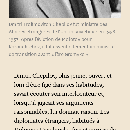
diplomates expérimentés de
la période précédente qui
servirent le temps de la guerre
Dmitri Trofimovitch Chepilov fut ministre des
et de la Grande Alliance. »
7
Affaires étrangères de l’Union soviétique en 1956-
À la fin de sa vie, Molotov,
1957. Après l’éviction de Molotov pour
conscient du faible niveau
Khrouchtchev, il fut essentiellement un ministre
de transition avant « l’ère Gromyko ».
général des diplomates
soviétiques avec l’étranger,
l’expliqua par leur
Dmitri Chepilov, plus jeune, ouvert et
inexpérience : elle fut en fait
loin d’être figé dans ses habitudes,
une conséquence et non une
savait écouter son interlocuteur et,
cause de cette politique.
lorsqu’il jugeait ses arguments
raisonnables, lui donnait raison. Les
diplomates étrangers, habitués à
Molotov et Vychinski, furent surpris de