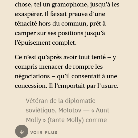
chose, tel un gramophone, jusqu’à les
Le style stalinien de
exaspérer. Il faisait preuve d’une
négociation imite donc ce
ténacité hors du commun, prêt à
qu’il prétend combattre en
camper sur ses positions jusqu’à
masquant ses intentions. Pour
l’épuisement complet.
appliquer cette méthode, il
peut compter sur son
Ce n’est qu’après avoir tout tenté — y
conseiller le plus chevronné
compris menacer de rompre les
et le plus retors : Viatcheslav
négociations — qu’il consentait à une
Molotov (1890-1986), qui
concession. Il l’emportait par l’usure.
invente ce que sera la
Vétéran de la diplomatie
diplomatie soviétique jusqu’à
soviétique, Molotov — « Aunt
la fin de l’URSS.
Molly » (tante Molly) comme
finirent par l’appeler les
↓
VOIR PLUS