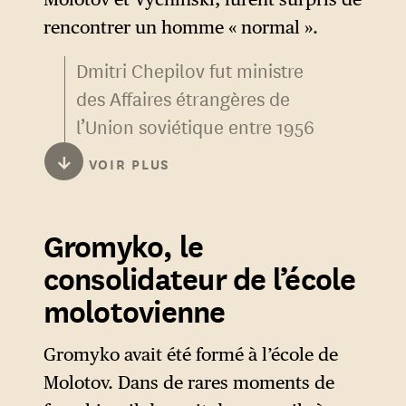
rencontrer un homme « normal ».
Dmitri Chepilov fut ministre
des Affaires étrangères de
l’Union soviétique entre 1956
et 1957 — alors que Molotov
↓
VOIR PLUS
avait repris ce poste pour
quelques années au moment
Gromyko, le
de la mort de Staline,
Khrouchtchev profita de la
consolidateur de l’école
crise de Suez pour l’en
molotovienne
évincer.
Gromyko avait été formé à l’école de
Il est notamment connu pour
Molotov. Dans de rares moments de
être l’auteur du « plan