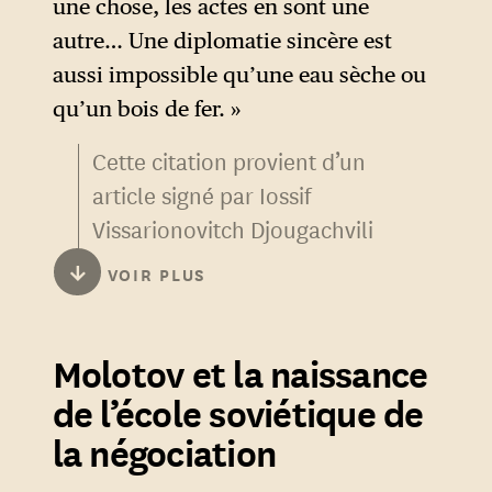
une chose, les actes en sont une
autre… Une diplomatie sincère est
aussi impossible qu’une eau sèche ou
qu’un bois de fer. »
Cette citation provient d’un
article signé par Iossif
Vissarionovitch Djougachvili
publié dans le numéro 30,
↓
VOIR PLUS
daté du 12 (25) janvier 1913 du
journal Социал-демократ
Molotov et la naissance
(
Social-Démocrate
) et figure
également dans les œuvres
de l’école soviétique de
complètes de Staline
.
3
la négociation
Le tyran rouge y attaque la