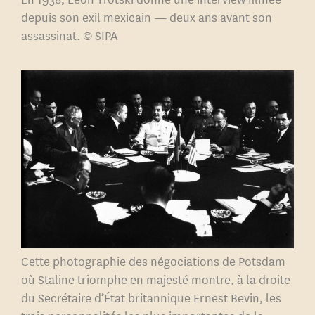
depuis son exil mexicain — deux ans avant son
la pratique stalinienne du
assassinat. © SIPA
pouvoir.
Cette photographie des négociations de Potsdam
où Staline triomphe en majesté montre, à la droite
du Secrétaire d’État britannique Ernest Bevin, les