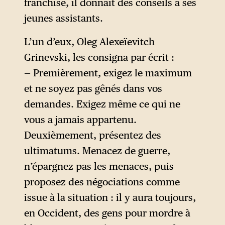
franchise, il donnait des conseils à ses
Chepilov » en réponse à la
jeunes assistants.
doctrine Eisenhower sur le
Moyen-Orient. Comme le
L’un d’eux, Oleg Alexeïevitch
laisse entendre Mletchine, il
Grinevski, les consigna par écrit :
est surtout un ministre de
— Premièrement, exigez le maximum
transition, supposé marquer
et ne soyez pas gênés dans vos
une rupture avec la méthode
demandes. Exigez même ce qui ne
Molotov.
vous a jamais appartenu.
Deuxièmement, présentez des
ultimatums. Menacez de guerre,
n’épargnez pas les menaces, puis
proposez des négociations comme
issue à la situation : il y aura toujours,
en Occident, des gens pour mordre à