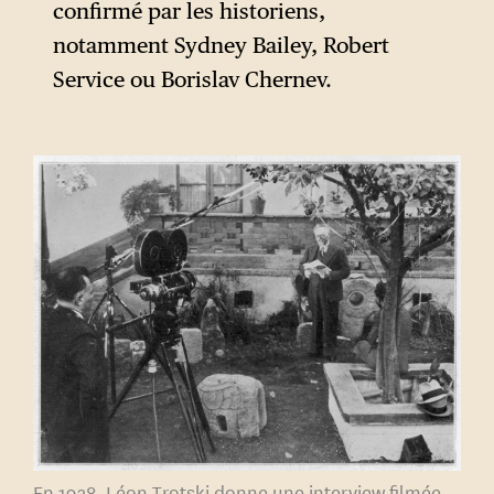
Brest-Litovsk (entre 1917 et
confirmé par les historiens,
1918), Léon Trotski qui était à
notamment Sydney Bailey, Robert
la tête de la délégation
Service ou Borislav Chernev.
soviétique employa une
tactique non conventionnelle
et délibérément provocatrice :
il refusa de signer tout traité
en proclamant un état défini
comme n’étant « ni guerre, ni
paix », qu’il pensait
susceptible de provoquer une
révolution en Europe. Cette
solution se soldera par un
échec et la position de Trotski
sera totalement renversée par
En 1938, Léon Trotski donne une interview filmée