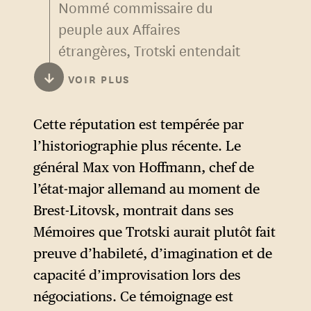
Nommé commissaire du
peuple aux Affaires
étrangères, Trotski entendait
démanteler l’ordre
↓
VOIR PLUS
diplomatique et militaire
d’ancien régime. Il publia ainsi
Cette réputation est tempérée par
plusieurs traités secrets
l’historiographie plus récente. Le
conclus par la Russie tsariste
général Max von Hoffmann, chef de
dans la
Pravda
pour dénoncer
l’état-major allemand au moment de
la diplomatie impérialiste et
Brest-Litovsk, montrait dans ses
provoquer un scandale
Mémoires que Trotski aurait plutôt fait
international, misant sur une
preuve d’habileté, d’imagination et de
révolution mondiale.
capacité d’improvisation lors des
Lors des négociations de
négociations. Ce témoignage est