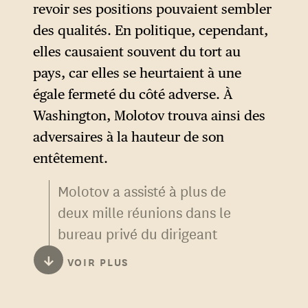
revoir ses positions pouvaient sembler
C’est ce qu’il fit avec Georges
des qualités. En politique, cependant,
Bidault, qui tentait d’imposer
elles causaient souvent du tort au
la présence de la France à la
pays, car elles se heurtaient à une
conférence de Potsdam.
égale fermeté du côté adverse. À
Comme le rapporte le
Washington, Molotov trouva ainsi des
Secrétaire d’État américain
adversaires à la hauteur de son
John Foster Dulles :
entêtement.
« L’objectif de Molotov était de
Molotov a assisté à plus de
pousser [Bidault] à quitter la
deux mille réunions dans le
conférence. À cette fin,
bureau privé du dirigeant
Molotov tenta de porter
soviétique entre 1928 et
outrage à l’honneur français
↓
VOIR PLUS
1953
. S’il excelle dans le
5
par une série de petites
rôle de « numéro 2 » de
remarques désobligeantes. Il