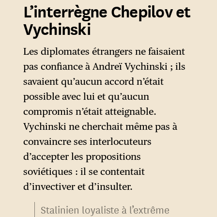
L’interrègne Chepilov et
Staline — il tombera en
lui arrivait aussi de demander
disgrâce sous Khrouchtchev et
Vychinski
un report sans en informer
mourra en 1986 — sa
Bidault. Ce dernier, qui se
pratique brutale des
Les diplomates étrangers ne faisaient
présentait ponctuellement à
négociations est surtout mise
pas confiance à Andreï Vychinski ; ils
l’heure prévue, attendait avec
au service d’un projet
savaient qu’aucun accord n’était
une impatience croissante
idéologique dont on retrouve
possible avec lui et qu’aucun
que ses collègues se
une continuité jusqu’à Poutine
compromis n’était atteignable.
manifestent, avant de
ou
Sourkov
. En 1946, dans son
Vychinski ne cherchait même pas à
retourner à son hôtel. À
livre
Problèmes de politique
convaincre ses interlocuteurs
plusieurs reprises, il fut sur le
étrangère
, il écrit qu’« il est
d’accepter les propositions
point de rentrer à Paris. »
parfois difficile de faire la
soviétiques : il se contentait
Dans ses Mémoires (
War or
distinction entre le désir de
d’invectiver et d’insulter.
Peace
, 1957), le même Dulles
sécurité et le désir
Stalinien loyaliste à l’extrême
raconte comment l’homme de