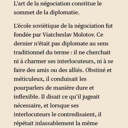
L’art de la négociation constitue le
diplomatie bourgeoise et son
sommet de la diplomatie.
double discours : « Lorsque
les diplomates bourgeois se
L’école soviétique de la négociation fut
préparent à la guerre, ils se
fondée par Viatcheslav Molotov. Ce
mettent à clamer haut et fort
dernier n’était pas diplomate au sens
la paix et les relations
traditionnel du terme : il ne cherchait
amicales. Si un ministre des
ni à charmer ses interlocuteurs, ni à se
Affaires étrangères commence
faire des amis ou des alliés. Obstiné et
à se crucifier pour une
méticuleux, il conduisait les
‘conférence de paix’, sachez
pourparlers de manière dure et
que son gouvernement a déjà
inflexible. Il disait ce qu’il jugeait
passé commande de
nécessaire, et lorsque ses
nouveaux cuirassés et
interlocuteurs le contredisaient, il
monoplans. »
répétait inlassablement la même