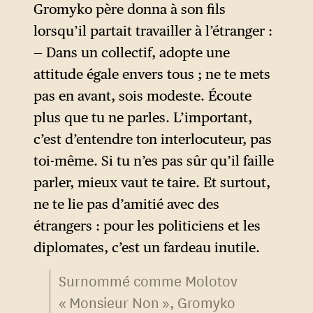
et une décapitation de son
Gromyko père donna à son fils
pouvoir souverain. C’est la
lorsqu’il partait travailler à l’étranger :
raison pour laquelle
— Dans un collectif, adopte une
Volodymyr Zelensky a encore
attitude égale envers tous ; ne te mets
déclaré le 11 août qu’il
pas en avant, sois modeste. Écoute
considérait qu’aucune
plus que tu ne parles. L’important,
concession ne serait
c’est d’entendre ton interlocuteur, pas
susceptible de faire reculer
toi-même. Si tu n’es pas sûr qu’il faille
Vladimir Poutine.
parler, mieux vaut te taire. Et surtout,
ne te lie pas d’amitié avec des
étrangers : pour les politiciens et les
diplomates, c’est un fardeau inutile.
Surnommé comme Molotov
« Monsieur Non », Gromyko