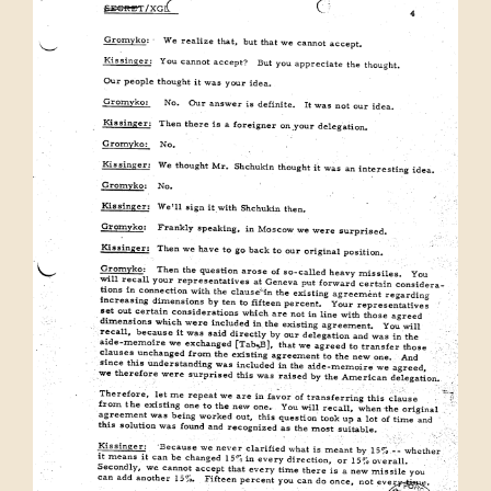
politique et, de ce fait, non
influençables, pouvait s’avérer
un atout dans la diplomatie
de guerre froide. »
8