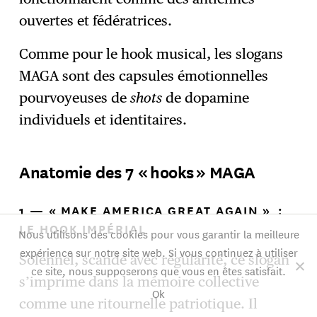
ouvertes et fédératrices.
Comme pour le hook musical, les slogans
MAGA sont des capsules émotionnelles
pourvoyeuses de
shots
de dopamine
individuels et identitaires.
Anatomie des 7 « hooks » MAGA
1 — « MAKE AMERICA GREAT AGAIN » :
LE HOOK IMPÉRIAL
Nous utilisons des cookies pour vous garantir la meilleure
expérience sur notre site web. Si vous continuez à utiliser
Solennel, scandé avec régularité, ce slogan
ce site, nous supposerons que vous en êtes satisfait.
s’imprime dans la mémoire collective
Ok
comme une ritournelle patriotique. Il