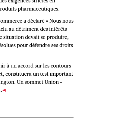
es exigences strictes en
 produits pharmaceutiques.
u Commerce a déclaré « Nous nous
lu au détriment des intérêts
le situation devait se produire,
solues pour défendre ses droits
ir à un accord sur les contours
let, constituera un test important
hington. Un sommet Union –
.