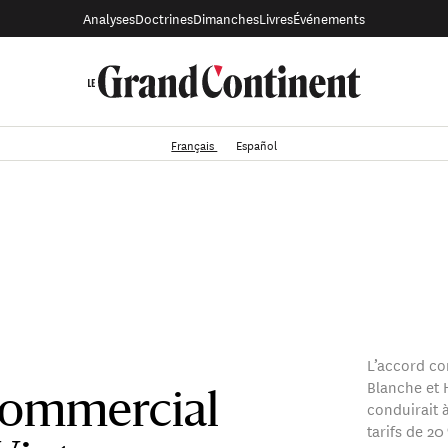
Analyses
Doctrines
Dimanches
Livres
Événements
Français
Español
L’accord co
Blanche et H
commercial
conduirait à
tarifs de 20