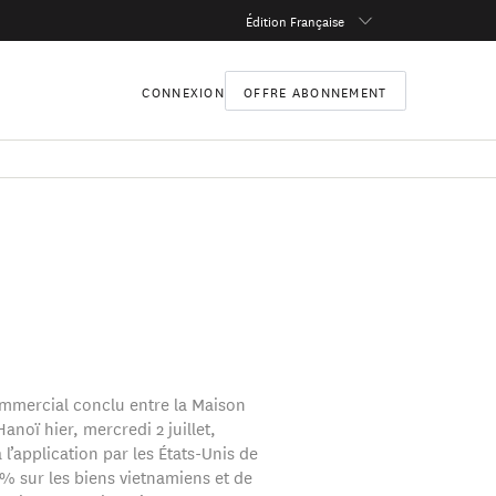
Édition Française
CONNEXION
OFFRE ABONNEMENT
mmercial conclu entre la Maison
anoï hier, mercredi 2 juillet,
 l’application par les États-Unis de
 % sur les biens vietnamiens et de