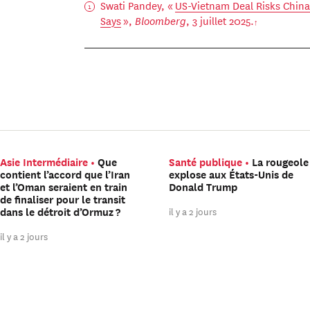
Swati Pandey, «
US-Vietnam Deal Risks Chin
Says
»,
Bloomberg
, 3 juillet 2025.
Asie Intermédiaire
Que
Santé publique
La rougeole
contient l’accord que l’Iran
explose aux États-Unis de
et l’Oman seraient en train
Donald Trump
de finaliser pour le transit
il y a 2 jours
dans le détroit d’Ormuz ?
il y a 2 jours