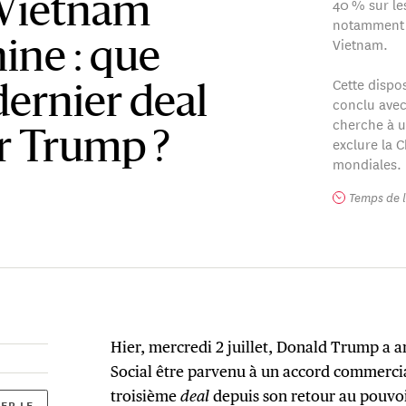
40 % sur le
–Vietnam
notamment e
Vietnam.
hine : que
Cette dispo
dernier deal
conclu ave
cherche à u
r Trump ?
exclure la 
mondiales.
Temps de l
Hier, mercredi 2 juillet, Donald Trump a 
Social être parvenu à un accord commercia
troisième
deal
depuis son retour au pouvoi
ER LE