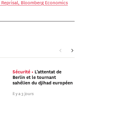
a Reprisal, Bloomberg Economics
Sécurité
L’attentat de
Amériques
Trump peu
Berlin et le tournant
encore gagner les élect
sahélien du djihad européen
de mi-mandat
il y a 3 jours
il y a 3 jours