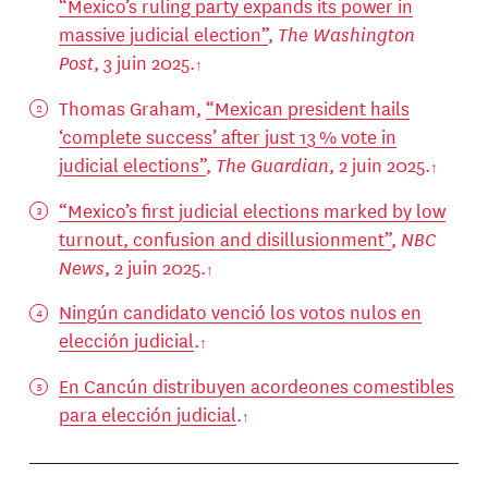
“Mexico’s ruling party expands its power in
massive judicial election”
,
The Washington
Post
, 3 juin 2025.
Thomas Graham,
“Mexican president hails
‘complete success’ after just 13 % vote in
judicial elections”
,
The Guardian
, 2 juin 2025.
“Mexico’s first judicial elections marked by low
turnout, confusion and disillusionment”
,
NBC
News
, 2 juin 2025.
Ningún candidato venció los votos nulos en
elección judicial
.
En Cancún distribuyen acordeones comestibles
para elección judicial
.