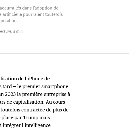
 accumulés dans l’adoption de
e artificielle pourraient toutefois
position.
ecture: 5 min
lisation de l’iPhone de
s tard — le premier smartphone
 2023 la première entreprise à
ars de capitalisation. Au cours
t toutefois contractée de plus de
en place par Trump mais
 intégrer l’intelligence