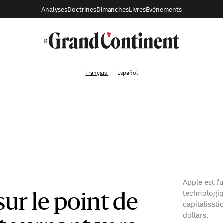
Analyses
Doctrines
Dimanches
Livres
Événements
Français
Español
Apple est l
technologi
sur le point de
capitalisati
dollars.