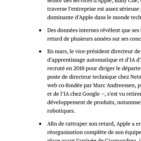
senior des services d’Apple, Eddy Cue, 
traverse l’entreprise est assez sérieus
dominante d’Apple dans le monde tec
Des données internes révèlent que ses 
retard de plusieurs années sur ses conc
En mars, le vice-président directeur de
d’apprentissage automatique et d’IA d
recruté en 2018 pour diriger le départ
poste de directeur technique chez Nets
web co-fondée par Marc Andreessen, pu
et de l’IA chez Google —, s’est vu retire
développement de produits, notamment 
robotiques.
Afin de rattraper son retard, Apple a e
réorganisation complète de son équipe
place avant l’arrivée de Giannandrea, il