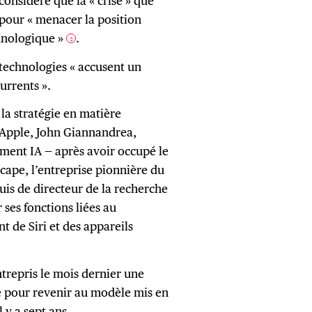
considère que la « crise » que
e pour « menacer la position
hnologique »
.
2
technologies « accusent un
urrents ».
 la stratégie en matière
’Apple, John Giannandrea,
ement IA — après avoir occupé le
cape, l’entreprise pionnière du
is de directeur de la recherche
r ses fonctions liées au
de Siri et des appareils
ntrepris le mois dernier une
 pour revenir au modèle mis en
 y a sept ans.