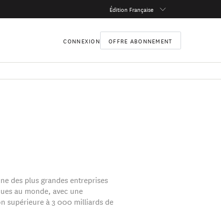
Édition Française
CONNEXION
OFFRE ABONNEMENT
’une des plus grandes entreprises
ques au monde, avec une
on supérieure à 3 000 milliards de