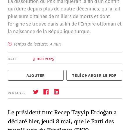
La dissolution du PKK marquerait la fin d’un conflit
qui dure depuis plus de quatre décennies, qui a fait
plusieurs dizaines de milliers de morts et dont
l’origine se trouve dans la fin de l’Empire ottoman et
la naissance de la République turque.
Temps de lecture: 4 min
9 mai 2025
DATE
AJOUTER
TÉLÉCHARGER LE PDF
PARTAGER
Le président turc Recep Tayyip Erdoğan a
déclaré hier, jeudi 8 mai, que le Parti des
S'abonner
→