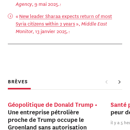
Agency
, 9 mai 2025.
«
New leader Sharaa expects return of most
Syria citizens within 2 years
»,
Middle East
Monitor
, 13 janvier 2025.
BRÈVES
Géopolitique de Donald Trump
Santé 
Une entreprise pétrolière
peur de
proche de Trump occupe le
il y a 5 h
Groenland sans autorisation