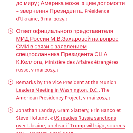
до миру ; Америка може із цим допомогти
– звернення Президента
, Présidence
d’Ukraine, 8 mai 2025.
Ответ официального представителя
МИД России М.В.Захаровой на вопрос
СМИ в связи с заявлением
спецпосланника Президента США
К.Келлога
, Ministère des Affaires étrangères
russe, 7 mai 2025.
Remarks by the Vice President at the Munich
Leaders Meeting in Washington, D.C.
, The
American Presidency Project, 7 mai 2025.
Jonathan Landay, Gram Slattery, Erin Banco et
Steve Holland, «
US readies Russia sanctions
over Ukraine, unclear if Trump will sign, sources
say
»,
Reuters
, 2 mai 2025.