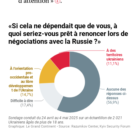
d’attention »
.
6