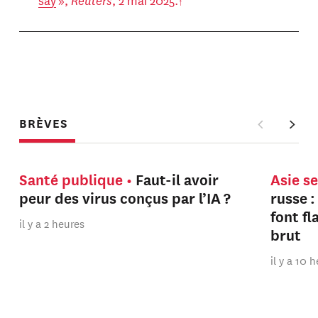
BRÈVES
Santé publique
Faut-il avoir
Asie s
peur des virus conçus par l’IA ?
russe :
font f
il y a 2 heures
brut
il y a 10 