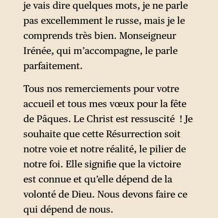
Serbie, de la République
je vais dire quelques mots, je ne parle
serbe de Bosnie (région à
pas excellemment le russe, mais je le
majorité serbe intégrée à la
comprends très bien. Monseigneur
Bosnie-Herzégovine), des
Irénée, qui m’accompagne, le parle
Serbes du Kosovo ainsi que de
parfaitement.
la diaspora serbe de
Tous nos remerciements pour votre
Macédoine du Nord et du
accueil et tous mes vœux pour la fête
Monténégro. L’objectif du
de Pâques. Le Christ est ressuscité ! Je
concile consistait à diffuser
souhaite que cette Résurrection soit
l’idée que les Serbes, quelle
notre voie et notre réalité, le pilier de
que soit l’entité étatique dans
notre foi. Elle signifie que la victoire
laquelle ils résident,
est connue et qu’elle dépend de la
constituent un seul et même
volonté de Dieu. Nous devons faire ce
peuple.
qui dépend de nous.