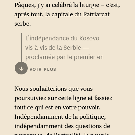
Pâques, j’y ai célébré la liturgie — c’est,
après tout, la capitale du Patriarcat
serbe.
L’indépendance du Kosovo
vis-à-vis de la Serbie —
proclamée par le premier en
2008 — est actuellement
↓
VOIR PLUS
reconnue par plus de la
moitié des États membres de
Nous souhaiterions que vous
l’ONU, mais, parmi les
poursuiviez sur cette ligne et fassiez
membres permanents du
tout ce qui est en votre pouvoir.
Conseil de sécurité, la Chine
Indépendamment de la politique,
et la Russie s’y opposent. C’est
indépendamment des questions de
aussi le cas de plusieurs pays