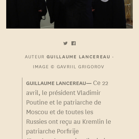
AUTEUR
•
GUILLAUME LANCEREAU
IMAGE
© GAVRIIL GRIGOROV
Ce 22
avril, le président Vladimir
Poutine et le patriarche de
Moscou et de toutes les
Russies ont reçu au Kremlin le
patriarche Porfirije