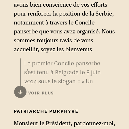
avons bien conscience de vos efforts
pour renforcer la position de la Serbie,
notamment à travers le Concile
panserbe que vous avez organisé. Nous
sommes toujours ravis de vous
accueillir, soyez les bienvenus.
Le premier Concile panserbe
s’est tenu à Belgrade le 8 juin
2024 sous le slogan : « Un
seul peuple, un seul concile :
↓
VOIR PLUS
Serbie et République serbe ».
PATRIARCHE PORPHYRE
Il regroupait des
représentants des autorités de
Monsieur le Président, pardonnez-moi,