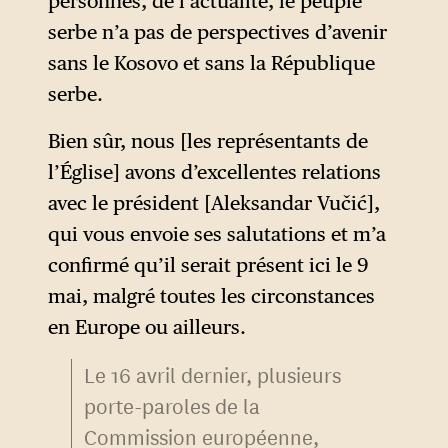
personnes, de l’actualité, le peuple
de l’Union européenne
serbe n’a pas de perspectives d’avenir
(Chypre, Espagne, Grèce,
sans le Kosovo et sans la République
Roumanie, Slovaquie), alors
serbe.
que le Kosovo est considéré
comme un candidat potentiel
Bien sûr, nous [les représentants de
à l’adhésion, après son dépôt
l’Église] avons d’excellentes relations
d’une demande en décembre
avec le président [Aleksandar
Vučić],
2022.
qui vous envoie ses salutations et m’a
confirmé qu’il serait présent ici le 9
mai, malgré toutes les circonstances
en Europe ou ailleurs.
Le 16 avril dernier, plusieurs
porte-paroles de la
Commission européenne,