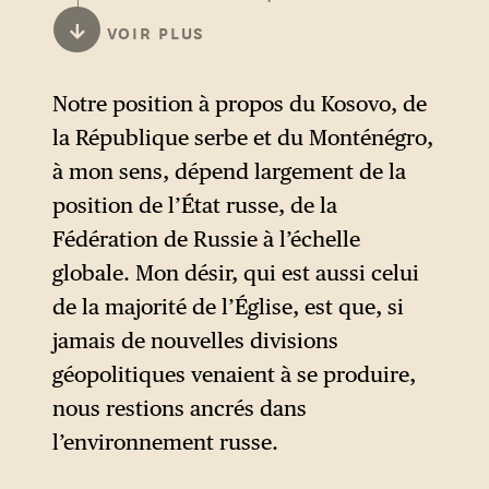
dont Anitta Hipper et
↓
VOIR PLUS
Guillaume Mercier, ont
condamné la décision du
Notre position à propos du Kosovo, de
président Aleksandar Vučić de
la République serbe et du Monténégro,
participer aux cérémonies du
à mon sens, dépend largement de la
9 mai à Moscou, rappelant
position de l’État russe, de la
que la procédure d’adhésion
Fédération de Russie à l’échelle
de la Serbie à l’Union
globale. Mon désir, qui est aussi celui
européenne supposait aussi
de la majorité de l’Église, est que, si
un alignement sur ses valeurs
jamais de nouvelles divisions
et sa politique étrangère. Cet
géopolitiques venaient à se produire,
argument est toutefois affaibli
nous restions ancrés dans
par le fait que le Premier
l’environnement russe.
ministre slovaque Robert Fico