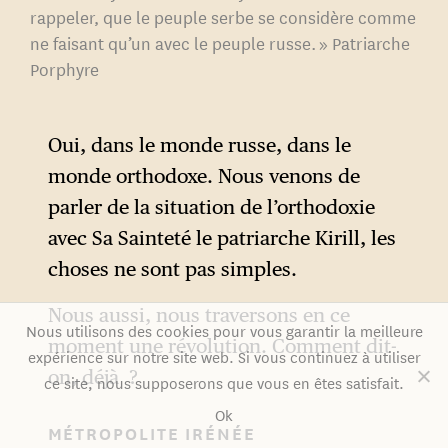
rappeler, que le peuple serbe se considère comme
ne faisant qu’un avec le peuple russe. » Patriarche
Porphyre
Oui, dans le monde russe, dans le
monde orthodoxe. Nous venons de
parler de la situation de l’orthodoxie
avec Sa Sainteté le patriarche Kirill, les
choses ne sont pas simples.
Nous aussi, nous traversons en ce
Nous utilisons des cookies pour vous garantir la meilleure
moment une révolution. Comment dit-
expérience sur notre site web. Si vous continuez à utiliser
on, déjà ?
ce site, nous supposerons que vous en êtes satisfait.
Ok
MÉTROPOLITE IRÉNÉE