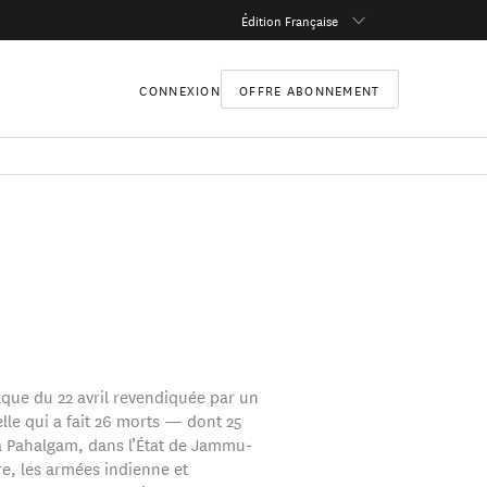
Édition Française
CONNEXION
OFFRE ABONNEMENT
taque du 22 avril revendiquée par un
lle qui a fait 26 morts — dont 25
 Pahalgam, dans l’État de Jammu-
e, les armées indienne et