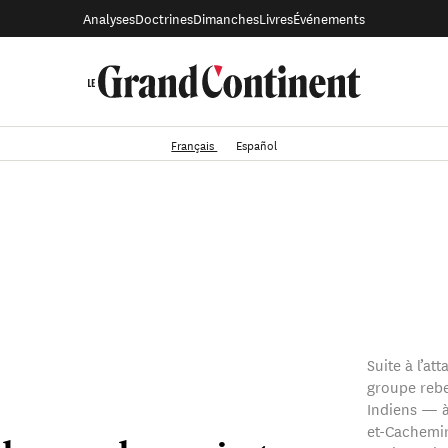
Analyses
Doctrines
Dimanches
Livres
Événements
Français
Español
Suite à l’at
groupe rebe
Indiens — à
et-Cachemir