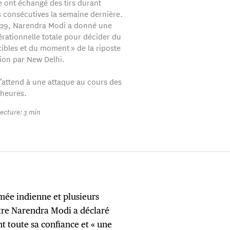
e ont échangé des tirs durant
s consécutives la semaine dernière.
 29, Narendra Modi a donné une
érationnelle totale pour décider du
ibles et du moment » de la riposte
ion par New Delhi.
’attend à une attaque au cours des
heures.
ecture: 3 min
mée indienne et plusieurs
tre Narendra Modi a déclaré
t toute sa confiance et « une