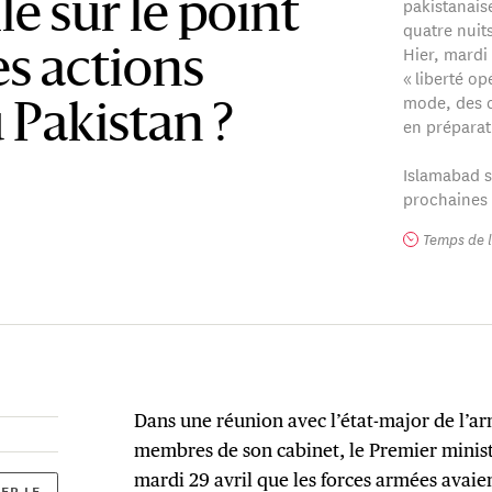
pakistanais
le sur le point
quatre nuit
Hier, mardi
s actions
« liberté op
mode, des c
u Pakistan ?
en préparat
Islamabad s
prochaines 
Temps de l
Dans une réunion avec l’état-major de l’ar
membres de son cabinet, le Premier minis
mardi 29 avril que les forces armées avaien
ER LE