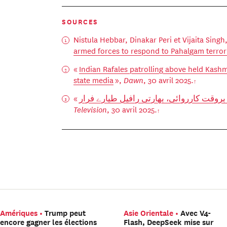
SOURCES
Nistula Hebbar, Dinakar Peri et Vijaita Singh
armed forces to respond to Pahalgam terror
«
Indian Rafales patrolling above held Kashmi
state media
»,
Dawn
, 30 avril 2025.
«
بروقت کارروائی، بھارتی رافیل طیارے فرار
Television
, 30 avril 2025.
Amériques
Trump peut
Asie Orientale
Avec V4-
encore gagner les élections
Flash, DeepSeek mise sur