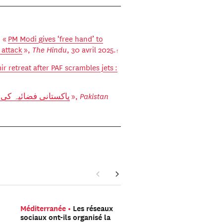
, «
PM Modi gives ‘free hand’ to
 attack
»,
The Hindu
, 30 avril 2025.
r retreat after PAF scrambles jets :
پاکستانی فضائیہ کی 
»,
Pakistan
Méditerranée
Les réseaux
La guerre en Ukraine au
sociaux ont-ils organisé la
le jour
Combien de so