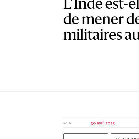
L’Inde est-el
de mener de
militaires a
30 avril 2025
DATE
TÉLÉCHARG