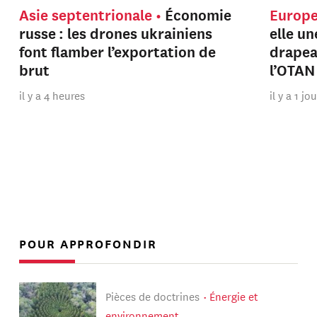
Asie septentrionale
Économie
Europ
russe : les drones ukrainiens
elle u
font flamber l’exportation de
drapeau
brut
l’OTAN
il y a 4 heures
il y a 1 jo
POUR APPROFONDIR
Pièces de doctrines
Énergie et
environnement