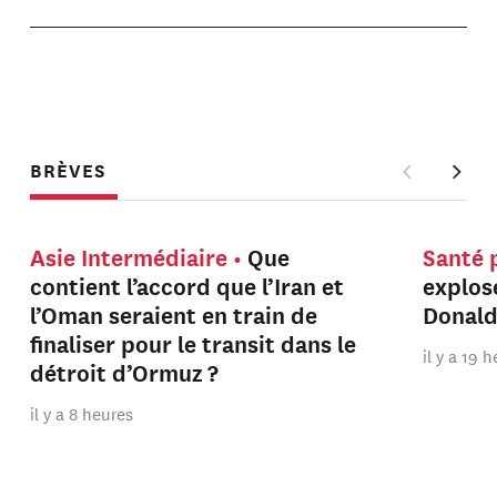
BRÈVES
Asie Intermédiaire
Que
Santé 
contient l’accord que l’Iran et
explos
l’Oman seraient en train de
Donal
finaliser pour le transit dans le
il y a 19 
détroit d’Ormuz ?
il y a 8 heures