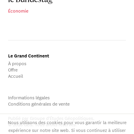
le Bundestag
Économie
Le Grand Continent
À propos
Offre
Accueil
Informations légales
Conditions générales de vente
Publié par Groupe d'Études Géopolitiques.
Nous utilisons des cookies pour vous garantir la meilleure
© 2026 GEG. Tous droits réservés.
expérience sur notre site web. Si vous continuez à utiliser