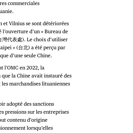
ures commerciales
tuanie.
 et Vilnius se sont détériorées
é l’ouverture d’un « Bureau de
灣代表處). Le choix d’utiliser
aipei » (台北) a été perçu par
ique d’une seule Chine.
nt l’OMC en 2022, la
ue la Chine avait instauré des
les marchandises lituaniennes
oir adopté des sanctions
s pressions sur les entreprises
out contenu d’origine
sionnement lorsqu’elles