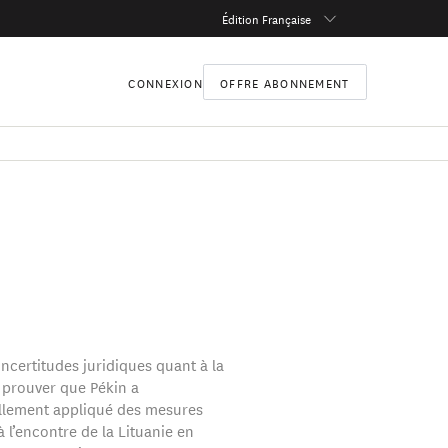
Édition Française
CONNEXION
OFFRE ABONNEMENT
ncertitudes juridiques quant à la
 prouver que Pékin a
llement appliqué des mesures
à l’encontre de la Lituanie en