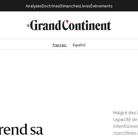
Analyses
Doctrines
Dimanches
Livres
Événements
Français
Español
Malgré des i
capacité de
intentionne
rend sa
coercitives 