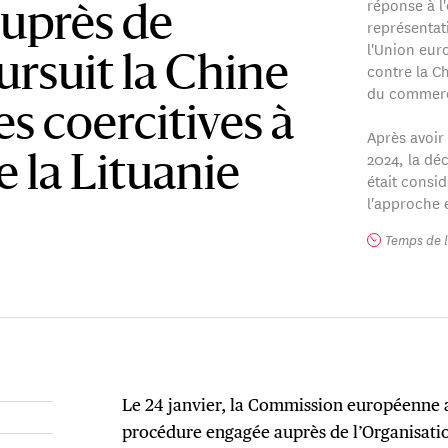
réponse à l
uprès de
représentat
l'Union eur
ursuit la Chine
contre la C
du commer
s coercitives à
Après avoir
2024, la déc
e la Lituanie
était consi
l'approche 
Temps de l
Le 24 janvier, la Commission européenne 
procédure engagée auprès de l’Organisat