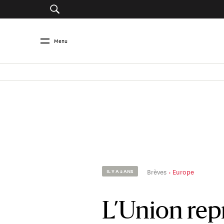
Menu
Brèves
Europe
IL Y A 2 ANS
L’Union rep