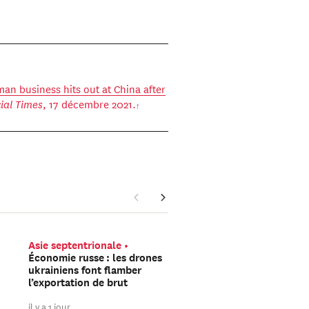
an business hits out at China after
ial Times
, 17 décembre 2021.
Asie septentrionale
Europe
La Russie pré
Économie russe : les drones
t-elle une opération so
ukrainiens font flamber
faux drapeau sur le terr
l’exportation de brut
de l’OTAN ?
il y a 1 jour
il y a 2 jours