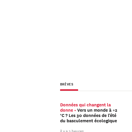
BRÈVES
Données qui changent la
donne
Vers un monde à +2
°C ? Les 30 données de l’été
du basculement écologique
il y a 2 heures