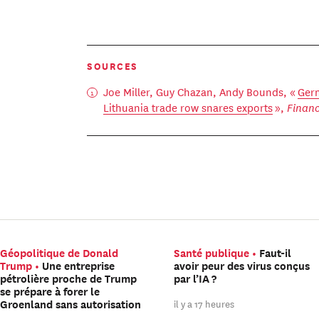
SOURCES
Joe Miller, Guy Chazan, Andy Bounds, «
Germ
Lithuania trade row snares exports
»,
Financ
Géopolitique de Donald
Santé publique
Faut-il
Trump
Une entreprise
avoir peur des virus conçus
pétrolière proche de Trump
par l’IA ?
se prépare à forer le
il y a 17 heures
Groenland sans autorisation