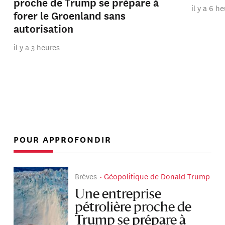
proche de Trump se prépare à
il y a 6 h
forer le Groenland sans
autorisation
il y a 3 heures
POUR APPROFONDIR
Brèves
Géopolitique de Donald Trump
Une entreprise
pétrolière proche de
Trump se prépare à