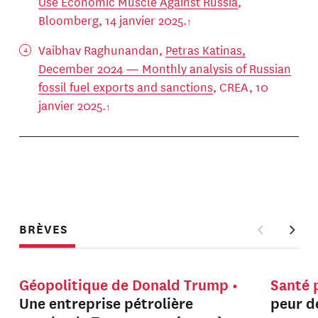
Use Economic Muscle Against Russia
,
Bloomberg, 14 janvier 2025.
Vaibhav Raghunandan,
Petras Katinas,
December 2024 — Monthly analysis of Russian
fossil fuel exports and sanctions
, CREA, 10
janvier 2025.
BRÈVES
Géopolitique de Donald Trump
Santé 
Une entreprise pétrolière
peur de