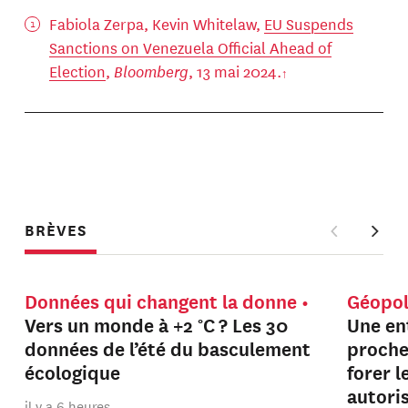
Fabiola Zerpa, Kevin Whitelaw,
EU Suspends
Sanctions on Venezuela Official Ahead of
Election
,
Bloomberg
, 13 mai 2024.
BRÈVES
Données qui changent la donne
Géopol
Vers un monde à +2 °C ? Les 30
Une en
données de l’été du basculement
proche
écologique
forer 
autori
il y a 6 heures