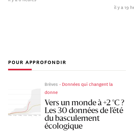
il y a 19 
POUR APPROFONDIR
Brèves
Données qui changent la
donne
Vers un monde à +2 °C ?
Les 30 données de l’été
du basculement
écologique