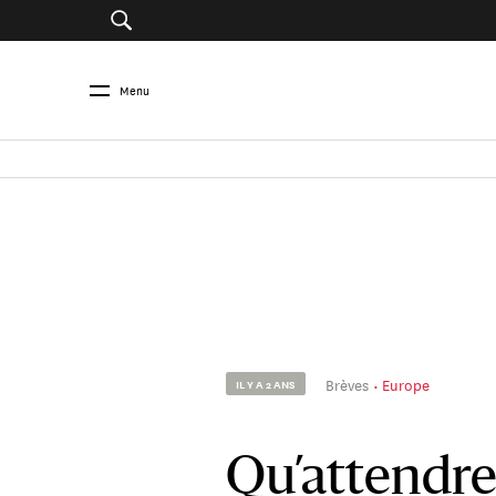
Menu
Brèves
Europe
IL Y A 2 ANS
Qu’attendre