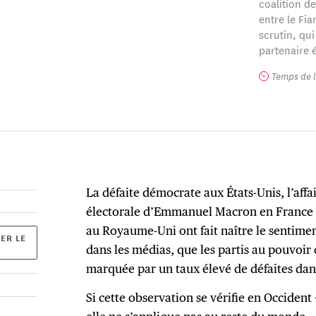
coalition d
entre le Fia
scrutin, qui
partenaire 
Temps de l
La défaite démocrate aux États-Unis, l’affa
électorale d’Emmanuel Macron en France o
au Royaume-Uni ont fait naître le sentimen
ER LE
dans les médias, que les partis au pouvoir
marquée par un taux élevé de défaites dans
Si cette observation se vérifie en Occide