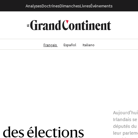
Analyses
Doctrines
Dimanches
Livres
Événements
Français
Español
Italiano
Aujourd’hui
Irlandais se
députés du 
 des élections
leur parlem