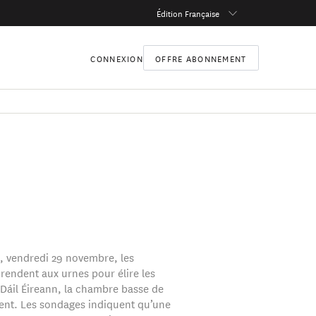
Édition Française
CONNEXION
OFFRE ABONNEMENT
, vendredi 29 novembre, les
 rendent aux urnes pour élire les
Dáil Éireann, la chambre basse de
ent. Les sondages indiquent qu’une