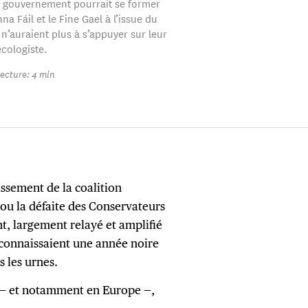
e gouvernement pourrait se former
nna Fáil et le Fine Gael à l’issue du
 n’auraient plus à s’appuyer sur leur
écologiste.
ecture: 4 min
issement de la coalition
u la défaite des Conservateurs
t, largement relayé et amplifié
 connaissaient une année noire
 les urnes.
nt — et notamment en Europe —,