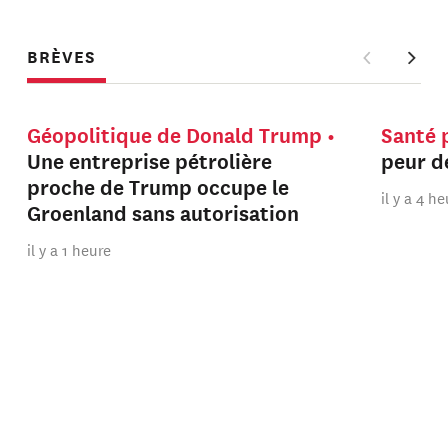
BRÈVES
Géopolitique de Donald Trump
Santé 
Une entreprise pétrolière
peur de
proche de Trump occupe le
il y a 4 h
Groenland sans autorisation
il y a 1 heure