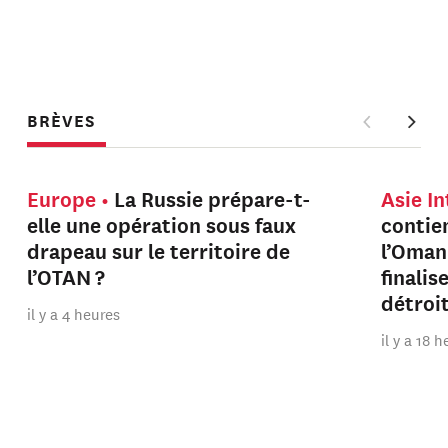
BRÈVES
Europe
La Russie prépare-t-
Asie I
elle une opération sous faux
contien
drapeau sur le territoire de
l’Oman
l’OTAN ?
finalis
détroi
il y a 4 heures
il y a 18 