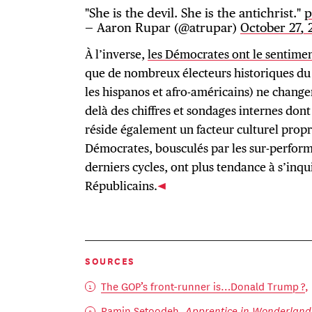
"She is the devil. She is the antichrist."
p
— Aaron Rupar (@atrupar)
October 27, 
À l’inverse,
les Démocrates ont le sentime
que de nombreux électeurs historiques d
les hispanos et afro-américains) ne chang
delà des chiffres et sondages internes dont
réside également un facteur culturel propre
Démocrates, bousculés par les sur-perfor
derniers cycles, ont plus tendance à s’inqu
Républicains.
SOURCES
The GOP’s front-runner is…Donald Trump ?
,
Ramin Setoodeh,
Apprentice in Wonderlan