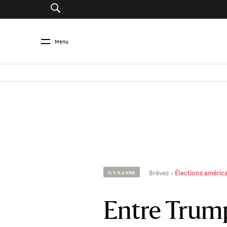
Menu
Brèves
Élections améric
IL Y A 2 ANS
Entre Trump 