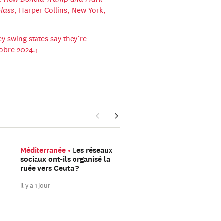
Glass
, Harper Collins, New York,
ey swing states say they’re
tobre 2024.
Méditerranée
Les réseaux
La guerre en Ukraine au
sociaux ont-ils organisé la
le jour
Combien de so
ruée vers Ceuta ?
russes combattent vra
en Ukraine ?
il y a 1 jour
il y a 2 jours