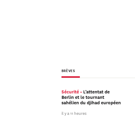
BRÈVES
Sécurité
L’attentat de
Berlin et le tournant
sahélien du djihad européen
il y a 11 heures