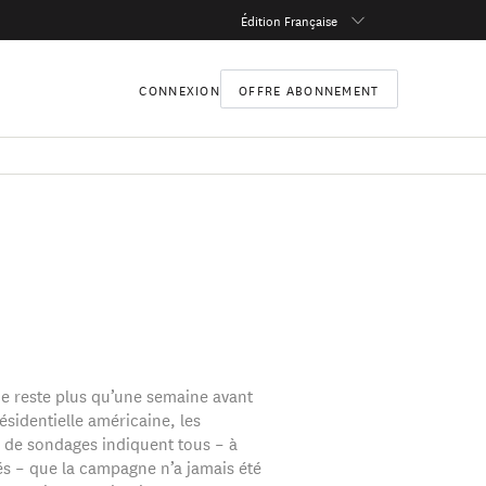
Édition Française
CONNEXION
OFFRE ABONNEMENT
 ne reste plus qu’une semaine avant
résidentielle américaine, les
 de sondages indiquent tous – à
és – que la campagne n’a jamais été