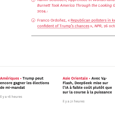
Burnett Took America Through the Looking 
2024.
Franco Ordoñez, «
Republican pollsters in k
confident of Trump’s chances
»,
NPR
, 26 oc
Amériques
Trump peut
Asie Orientale
Avec V4-
encore gagner les élections
Flash, DeepSeek mise sur
de mi-mandat
l’IA à faible coût plutôt que
sur la course à la puissance
il y a 16 heures
il y a 21 heures