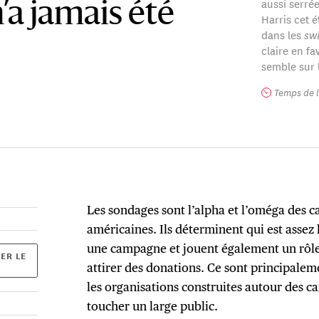
aussi serré
a jamais été
Harris cet 
dans les
swi
claire en f
semble sur l
Temps de l
Les sondages sont l’alpha et l’oméga des 
américaines. Ils déterminent qui est assez 
une campagne et jouent également un rôle
ER LE
attirer des donations. Ce sont principalem
les organisations construites autour des ca
toucher un large public.