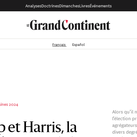
Analyses
Doctrines
Dimanches
Livres
Événements
Français
Español
aines 2024
Alors qu’il
l’élection p
agrégateurs
et Harris, la
divers degr