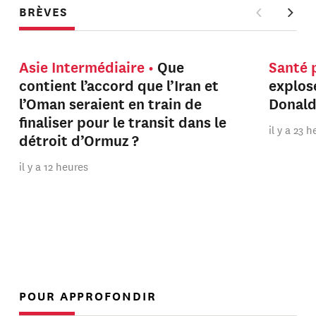
BRÈVES
Asie Intermédiaire
Que
Santé 
contient l’accord que l’Iran et
explos
l’Oman seraient en train de
Donal
finaliser pour le transit dans le
il y a 23 
détroit d’Ormuz ?
il y a 12 heures
POUR APPROFONDIR