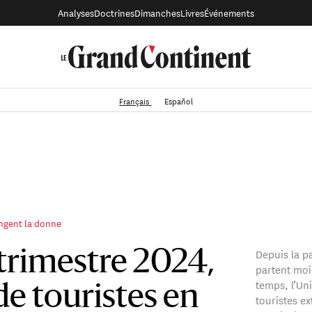
Analyses
Doctrines
Dimanches
Livres
Événements
Français
Español
ngent la donne
Depuis la p
trimestre 2024,
partent mo
temps, l’Un
 de touristes en
touristes 