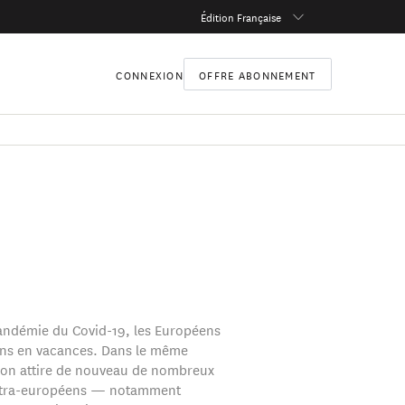
Édition Française
CONNEXION
OFFRE ABONNEMENT
andémie du Covid-19, les Européens
ins en vacances. Dans le même
ion attire de nouveau de nombreux
extra-européens — notamment