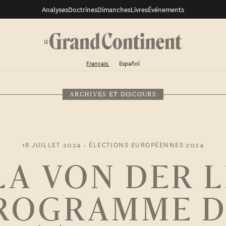
Analyses
Doctrines
Dimanches
Livres
Événements
Français
Español
ARCHIVES ET DISCOURS
18 JUILLET 2024
•
ÉLECTIONS EUROPÉENNES 2024
A VON DER L
PROGRAMME D