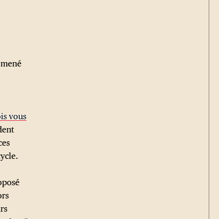
z mené
ois vous
dent
ces
ycle.
roposé
ors
rs