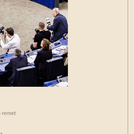
n remet
et