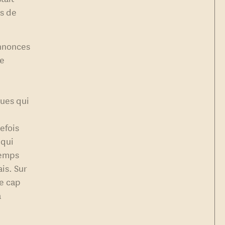
s de
annonces
le
ques qui
efois
 qui
temps
is. Sur
le cap
a