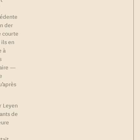
i
cédente
on der
e courte
, ils en
e à
es
faire —
e
u’après
er Leyen
rants de
eure
tait