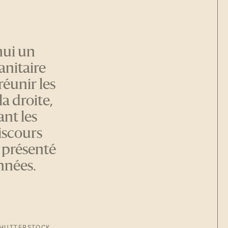
hui un
anitaire
réunir les
la droite,
ant les
iscours
 présenté
nnées.
HUTTERSTOCK