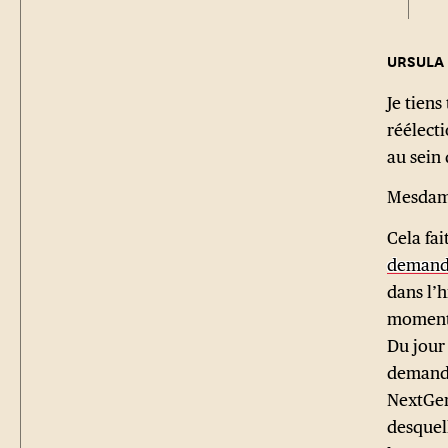
Je tiens
réélecti
au sein
Mesdame
Cela fa
demande
dans l’h
moments
Du jour 
demande
NextGen
desquel