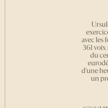
Ursul
exercic
avec les 
361 voix 
du cen
eurodé
d’une he
un pr
AUTEUR
LE G