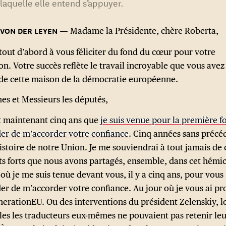
laquelle elle entend s’appuyer.
Madame la Présidente, chère Roberta,
 tout d’abord à vous féliciter du fond du cœur pour votre
on. Votre succès reflète le travail incroyable que vous ave
 de cette maison de la démocratie européenne.
s et Messieurs les députés,
it maintenant cinq ans que
je suis venue pour la première f
r de m’accorder votre confiance
. Cinq années sans précé
istoire de notre Union. Je me souviendrai à tout jamais de 
 forts que nous avons partagés, ensemble, dans cet hémic
où je me suis tenue devant vous, il y a cinq ans, pour vous
r de m’accorder votre confiance. Au jour où je vous ai p
erationEU. Ou des interventions du président Zelenskiy, l
les les traducteurs eux-mêmes ne pouvaient pas retenir leu