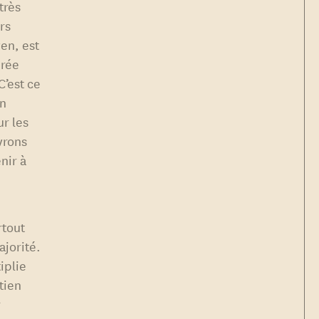
 très
rs
yen, est
érée
’est ce
on
ur les
vrons
nir à
rtout
ajorité.
iplie
tien
r