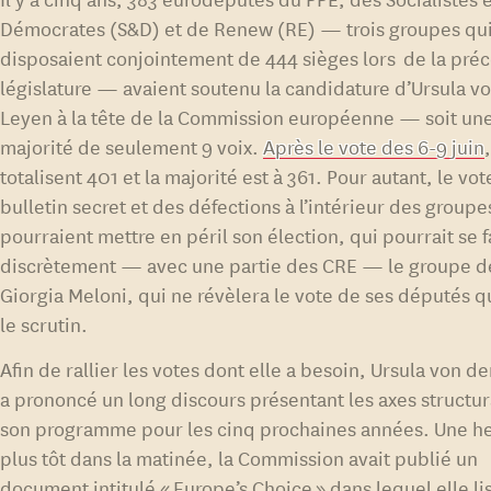
Démocrates (S&D) et de Renew (RE) — trois groupes qu
disposaient conjointement de 444 sièges lors de la pré
législature — avaient soutenu la candidature d’Ursula v
Leyen à la tête de la Commission européenne — soit un
majorité de seulement 9 voix.
Après le vote des 6-9 juin
totalisent 401 et la majorité est à 361. Pour autant, le vot
bulletin secret et des défections à l’intérieur des group
pourraient mettre en péril son élection, qui pourrait se 
discrètement — avec une partie des CRE — le groupe d
Giorgia Meloni, qui ne révèlera le vote de ses députés q
le scrutin.
Afin de rallier les votes dont elle a besoin, Ursula von d
a prononcé un long discours présentant les axes structu
son programme pour les cinq prochaines années. Une h
plus tôt dans la matinée, la Commission avait publié un
document intitulé « Europe’s Choice » dans lequel elle lis