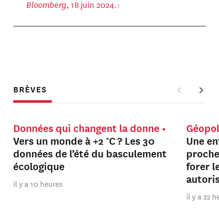
Bloomberg
, 18 juin 2024.
BRÈVES
Données qui changent la donne
Géopol
Vers un monde à +2 °C ? Les 30
Une en
données de l’été du basculement
proche
écologique
forer 
autori
il y a 10 heures
il y a 22 