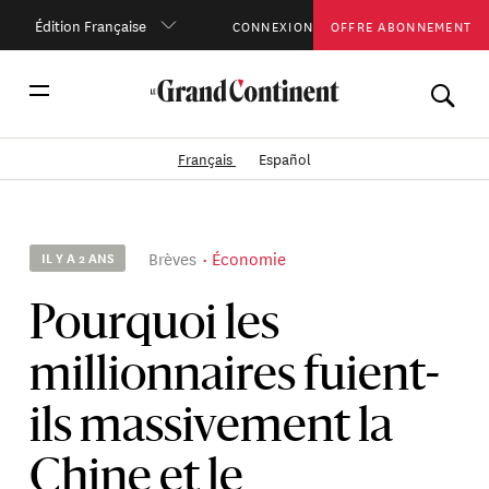
Édition Française
CONNEXION
OFFRE ABONNEMENT
Français
Español
Brèves
Économie
IL Y A 2 ANS
Pourquoi les
millionnaires fuient-
ils massivement la
Chine et le