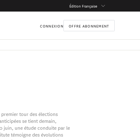
Édition Française
CONNEXION
OFFRE ABONNEMENT
e premier tour des élections
 anticipées se tient demain,
 juin, une étude conduite par le
titute témoigne des évolutions