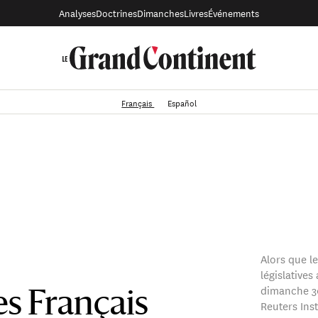
Analyses
Doctrines
Dimanches
Livres
Événements
Français
Español
Alors que l
législatives
dimanche 30
s Français
Reuters Ins