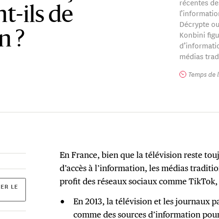
récentes d
-ils de
l’informati
Décrypte ou
Konbini fig
n ?
d’informatio
médias trad
Temps de l
En France, bien que la télévision reste tou
d’accès à l’information, les médias tradit
profit des réseaux sociaux comme TikTok
ER LE
En 2013, la télévision et les journaux p
comme des sources d’information pour