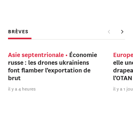
BRÈVES
Asie septentrionale
Économie
Europ
russe : les drones ukrainiens
elle u
font flamber l’exportation de
drapeau
brut
l’OTAN
il y a 4 heures
il y a 1 jo