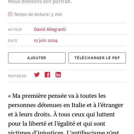
Nous dressons son portrait.
Temps de lecture: 5 min
David Allegranti
AUTEUR
12 juin 2024
DATE
AJOUTER
TÉLÉCHARGER LE PDF
PARTAGER
« Ma première pensée va à toutes les
personnes détenues en Italie et à l’étranger
S'abonner
→
et à leurs droits. À tous ceux qui luttent
pour la liberté et l’égalité et qui sont
victimes d’injustices. L’antifascisme n’est