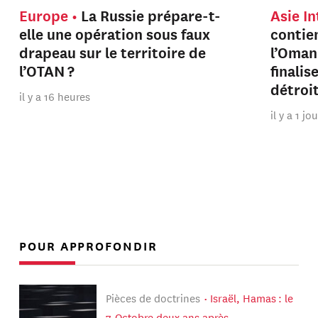
Europe
La Russie prépare-t-
Asie I
elle une opération sous faux
contien
drapeau sur le territoire de
l’Oman
l’OTAN ?
finalis
détroi
il y a 16 heures
il y a 1 jo
POUR APPROFONDIR
Pièces de doctrines
Israël, Hamas : le
7-Octobre deux ans après