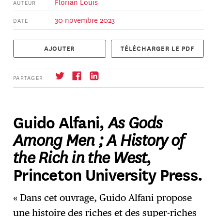
Florian Louis
AUTEUR
30 novembre 2023
DATE
AJOUTER
TÉLÉCHARGER LE PDF
PARTAGER
As Gods
Guido Alfani,
Among Men ; A History of
S'abonner
→
the Rich in the West
,
Princeton University Press.
« Dans cet ouvrage, Guido Alfani propose
une histoire des riches et des super-riches