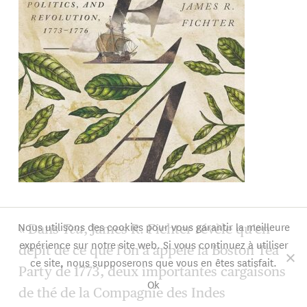
Nous utilisons des cookies pour vous garantir la meilleure
« Dans
Tea
, James R. Fichter révèle qu’en
expérience sur notre site web. Si vous continuez à utiliser
dépit de ce que l’on a appelé la Boston Tea
ce site, nous supposerons que vous en êtes satisfait.
Party de 1773, deux importantes cargaisons
Ok
de thé de la Compagnie des Indes