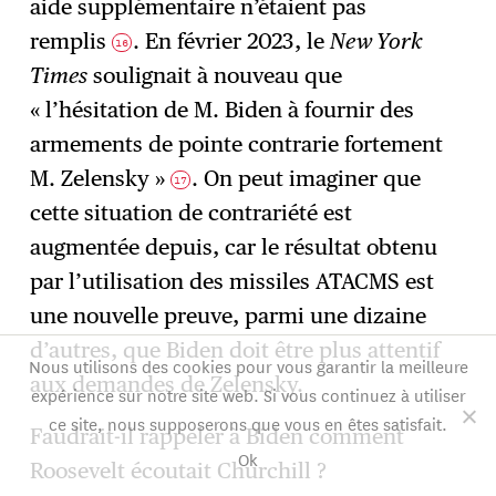
aide supplémentaire n’étaient pas
remplis
. En février 2023, le
New York
16
Times
soulignait à nouveau que
« l’hésitation de M. Biden à fournir des
armements de pointe contrarie fortement
M. Zelensky »
. On peut imaginer que
17
cette situation de contrariété est
augmentée depuis, car le résultat obtenu
par l’utilisation des missiles ATACMS est
une nouvelle preuve, parmi une dizaine
d’autres, que Biden doit être plus attentif
Nous utilisons des cookies pour vous garantir la meilleure
aux demandes de Zelensky.
expérience sur notre site web. Si vous continuez à utiliser
ce site, nous supposerons que vous en êtes satisfait.
Faudrait-il rappeler à Biden comment
Ok
Roosevelt écoutait Churchill ?