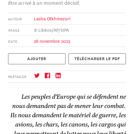
être arrivé à un moment décisif.
Lasha Otkhmezuri
AUTEUR
© Libkos/AP/SIPA
IMAGE
28 novembre 2023
DATE
AJOUTER
TÉLÉCHARGER LE PDF
PARTAGER
Les peuples d’Europe qui se défendent ne
nous demandent pas de mener leur combat.
S'abonner
→
Ils nous demandent le matériel de guerre, les
avions, les chars, les canons, les cargos qui
leur permettront de lutter pour leur liberté