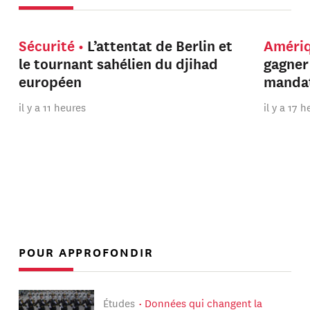
Sécurité
L’attentat de Berlin et
Améri
le tournant sahélien du djihad
gagner
européen
manda
il y a 11 heures
il y a 17 
POUR APPROFONDIR
Études
Données qui changent la