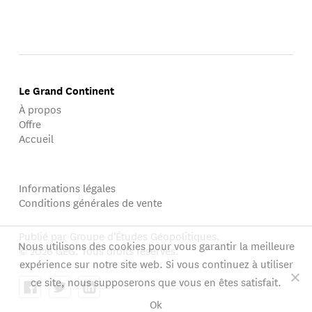
Le Grand Continent
À propos
Offre
Accueil
Informations légales
Conditions générales de vente
Publié par Groupe d'Études Géopolitiques.
Nous utilisons des cookies pour vous garantir la meilleure
© 2026 GEG. Tous droits réservés.
expérience sur notre site web. Si vous continuez à utiliser
ce site, nous supposerons que vous en êtes satisfait.
Ok