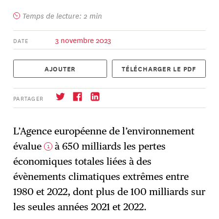
Temps de lecture: 2 min
3 novembre 2023
DATE
AJOUTER
TÉLÉCHARGER LE PDF
PARTAGER
L’Agence européenne de l’environnement
évalue
à 650 milliards les pertes
1
S'abonner
→
économiques totales liées à des
évènements climatiques extrêmes entre
1980 et 2022, dont plus de 100 milliards sur
les seules années 2021 et 2022.