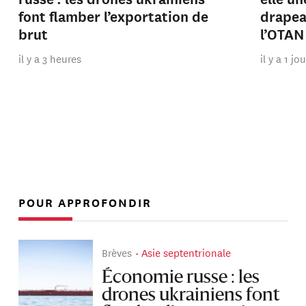
font flamber l’exportation de
drapeau
brut
l’OTAN
il y a 3 heures
il y a 1 jo
POUR APPROFONDIR
Brèves
Asie septentrionale
Économie russe : les
drones ukrainiens font