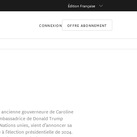
Édition Française
CONNEXION
OFFRE ABONNEMENT
, ancienne gouverneure de Caroline
ambassadrice de Donald Trump
Nations unies, vient d’annoncer sa
à l’élection présidentielle de 2024.