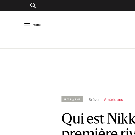
Menu
Brèves
Amériques
IL Y A 3 ANS
Qui est Nikk
première riv