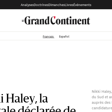
Analyses
Doctrines
Dimanches
Livres
Événements
Français
Español
Nikki Haley
du Sud et 
i Haley, la
auprès des 
candidature 
ale déclarée de