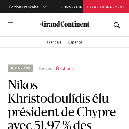
Édition Française
CONNEXION
OFFRE ABONNEMENT
Français
Español
Brèves
Élections
IL Y A 3 ANS
Níkos
Khristodoulídis élu
président de Chypre
avec 51,97 % des