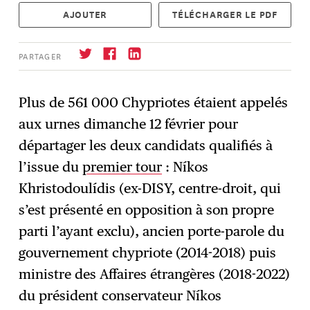
AJOUTER
TÉLÉCHARGER LE PDF
PARTAGER
Plus de 561 000 Chypriotes étaient appelés
aux urnes dimanche 12 février pour
S'abonner
→
départager les deux candidats qualifiés à
l’issue du
premier tour
: Níkos
Khristodoulídis (ex-DISY, centre-droit, qui
s’est présenté en opposition à son propre
parti l’ayant exclu), ancien porte-parole du
gouvernement chypriote (2014-2018) puis
ministre des Affaires étrangères (2018-2022)
du président conservateur Níkos