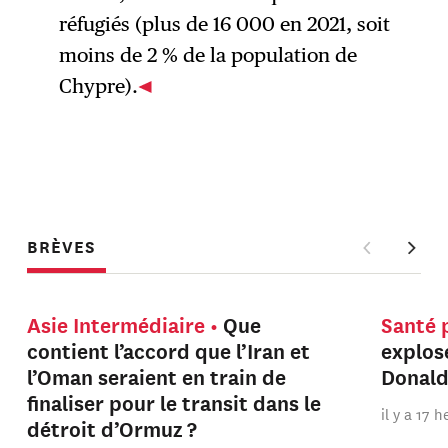
réfugiés (plus de 16 000 en 2021, soit
moins de 2 % de la population de
Chypre).
BRÈVES
Asie Intermédiaire
Que
Santé 
contient l’accord que l’Iran et
explos
l’Oman seraient en train de
Donal
finaliser pour le transit dans le
il y a 17 
détroit d’Ormuz ?