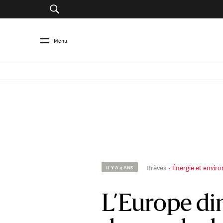
Menu
Brèves
Énergie et envi
IL Y A 4 ANS
L’Europe di