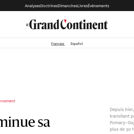
Analyses
Doctrines
Dimanches
Livres
Événements
Français
Español
ronnement
Depuis hier,
transitant 
minue sa
Pomary–Ouj
plus de 30 %