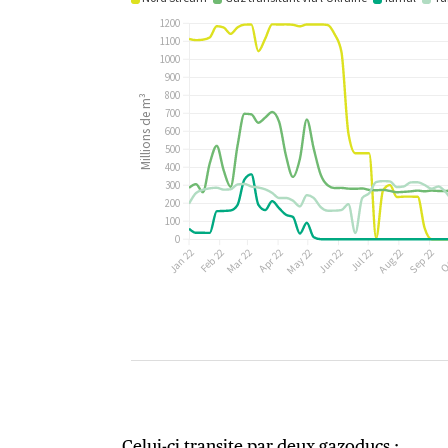
Celui-ci transite par deux gazoducs :