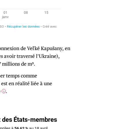
rconnexion de Veľké Kapušany, en
s avoir traversé l’Ukraine),
 millions de m³.
mier temps comme
st en réalité liée à une
e
.
1