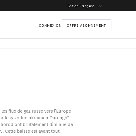
Édition Française
CONNEXION
OFFRE ABONNEMENT
 les flux de gaz russe vers l’Europe
par le gazoduc ukrainien Ourengoï–
horod ont brutalement diminué de
. Cette baisse est avant tout