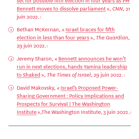
set for possible fifth election in four years as PM
Bennett moves to dissolve parliament
»,
CNN,
21
juin 2022.
Bethan McKernan, «
Israel braces for fifth
election in less than four years
»,
The Guardian
,
29 juin 2022.
Jeremy Sharon, «
Bennett announces he won’t
run in next elections, hands Yamina leadership
to Shaked
»,
The Times of Israel
, 29 juin 2022.
David Makovsky, «
Israel’s Proposed Power-
Sharing Government : Policy Implications and
Prospects for Survival | The Washington
Institute
»,The Washington Institute, 3 juin 2022.