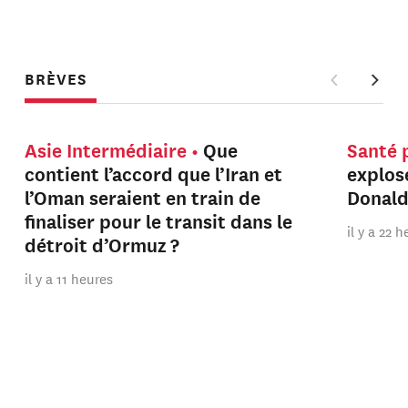
BRÈVES
Asie Intermédiaire
Que
Santé 
contient l’accord que l’Iran et
explos
l’Oman seraient en train de
Donal
finaliser pour le transit dans le
il y a 22 
détroit d’Ormuz ?
il y a 11 heures