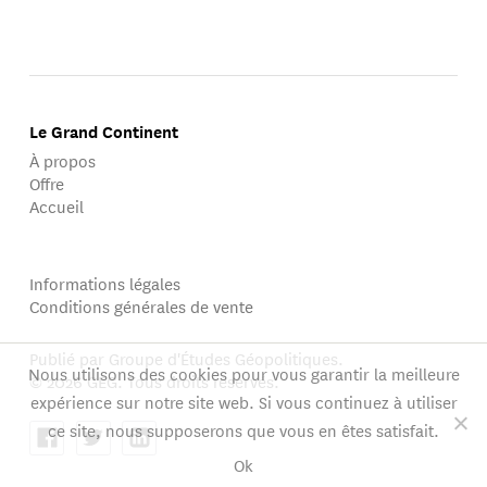
Le Grand Continent
À propos
Offre
Accueil
Informations légales
Conditions générales de vente
Publié par Groupe d'Études Géopolitiques.
Nous utilisons des cookies pour vous garantir la meilleure
© 2026 GEG. Tous droits réservés.
expérience sur notre site web. Si vous continuez à utiliser
ce site, nous supposerons que vous en êtes satisfait.
Ok