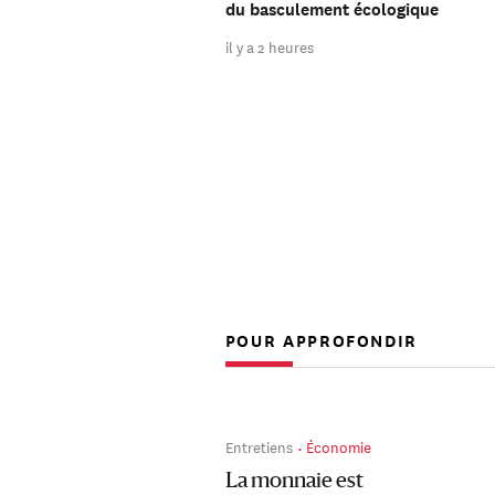
du basculement écologique
il y a 2 heures
POUR APPROFONDIR
Entretiens
Économie
La monnaie est