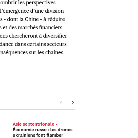
ssombrir les perspectives
l’émergence d’une division
 – dont la Chine – à réduire
 et des marchés financiers
ens chercheront à diversifier
dance dans certains secteurs
nséquences sur les chaînes
Asie septentrionale
Europe
La Russie pré
Économie russe : les drones
t-elle une opération so
ukrainiens font flamber
faux drapeau sur le terr