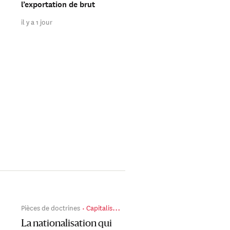
l’exportation de brut
de l’OTAN ?
il y a 1 jour
il y a 2 jours
Pièces de doctrines
Capitalismes politiques en guerre
La nationalisation qui