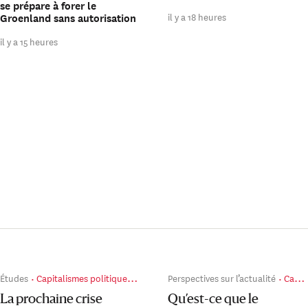
se prépare à forer le
il y a 18 heures
Groenland sans autorisation
il y a 15 heures
Études
Capitalismes politiques en guerre
Perspectives sur l’actualité
Capitalismes politiques en guerre
La prochaine crise
Qu’est-ce que le