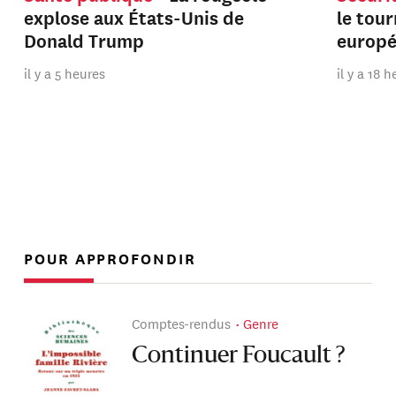
explose aux États-Unis de
le tou
Donald Trump
europ
il y a 5 heures
il y a 18 
POUR APPROFONDIR
Comptes-rendus
Genre
Continuer Foucault ?